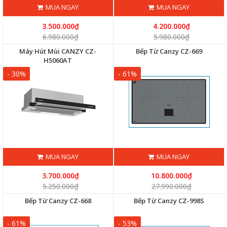
MUA NGAY
MUA NGAY
3.500.000₫
4.200.000₫
6.980.000₫
5.980.000₫
Máy Hút Mùi CANZY CZ-
Bếp Từ Canzy CZ-669
H5060AT
- 30%
- 61%
MUA NGAY
MUA NGAY
3.700.000₫
10.800.000₫
5.250.000₫
27.990.000₫
Bếp Từ Canzy CZ-668
Bếp Từ Canzy CZ-998S
- 61%
- 53%