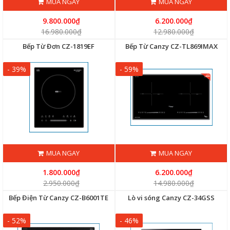
MUA NGAY
MUA NGAY
9.800.000₫
6.200.000₫
16.980.000₫
12.980.000₫
Bếp Từ Đơn CZ-1819EF
Bếp Từ Canzy CZ-TL869IMAX
- 39%
- 59%
MUA NGAY
MUA NGAY
1.800.000₫
6.200.000₫
2.950.000₫
14.980.000₫
Bếp Điện Từ Canzy CZ-B6001TE
Lò vi sóng Canzy CZ-34GSS
- 52%
- 46%