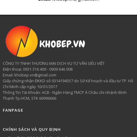
CÔNG TY TNHH THƯƠNG MẠI DỊCH VỤ TƯ VẤN SIÊU VIỆT
​Điện thoại: 0931 316 409 - 0909 646 008
Email: khobep.vn@gmail.com
Giấy chứng nhận ĐKKD số 0314194557 do Sở Kế hoạch và đầu tư TP. Hồ
Chí Minh cấp ngày 10/01/2017
Thông Tin Tài Khoản: ACB - Ngân Hàng TMCP Á Châu chi nhánh Bình
Thạnh Tp.HCM, STK 66996666
FANPAGE
CHÍNH SÁCH VÀ QUY ĐỊNH