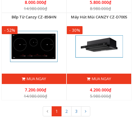
8.000.000₫
5.800.000₫
14.980.000₫
8.980.000₫
Bếp Từ Canzy CZ-856HN
Máy Hút Mùi CANZY CZ-D700S
- 52%
- 30%
MUA NGAY
MUA NGAY
7.200.000₫
4.200.000₫
14.980.000₫
5.980.000₫
1
2
3