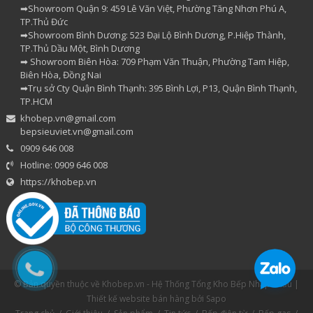
➡Showroom Quận 9: 459 Lê Văn Việt, Phường Tăng Nhơn Phú A,
TP.Thủ Đức
➡Showroom Bình Dương: 523 Đại Lộ Bình Dương, P.Hiệp Thành,
TP.Thủ Dầu Một, Bình Dương
➡ Showroom Biên Hòa: 709 Phạm Văn Thuận, Phường Tam Hiệp,
Biên Hòa, Đồng Nai
➡Trụ sở Cty Quận Bình Thạnh: 395 Bình Lợi, P13, Quận Bình Thạnh,
TP.HCM
khobep.vn@gmail.com
bepsieuviet.vn@gmail.com
0909 646 008
Hotline: 0909 646 008
https://khobep.vn
© Bản quyền thuộc về Khobep.vn - Hệ Thống Tổng Kho Bếp Nhập Khẩu |
Thiết kế website bán hàng
bởi Sapo