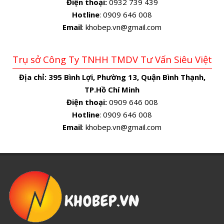
Điện thoại:
0932 739 439
Hotline
: 0909 646 008
Email
: khobep.vn@gmail.com
Trụ sở Công Ty TNHH TMDV Tư Vấn Siêu Việt
Địa chỉ:
395 Bình Lợi, Phường 13, Quận Bình Thạnh,
TP.Hồ Chí Minh
Điện thoại:
0909 646 008
Hotline
: 0909 646 008
Email
: khobep.vn@gmail.com