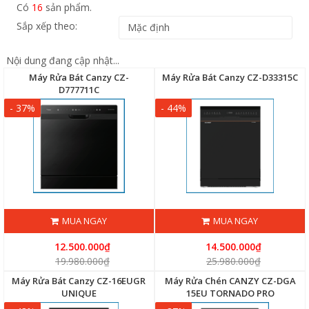
Có
16
sản phẩm.
Sắp xếp theo:
Nội dung đang cập nhật...
Máy Rửa Bát Canzy CZ-
Máy Rửa Bát Canzy CZ-D33315C
D777711C
- 37%
- 44%
MUA NGAY
MUA NGAY
12.500.000₫
14.500.000₫
19.980.000₫
25.980.000₫
Máy Rửa Bát Canzy CZ-16EUGR
Máy Rửa Chén CANZY CZ-DGA
UNIQUE
15EU TORNADO PRO