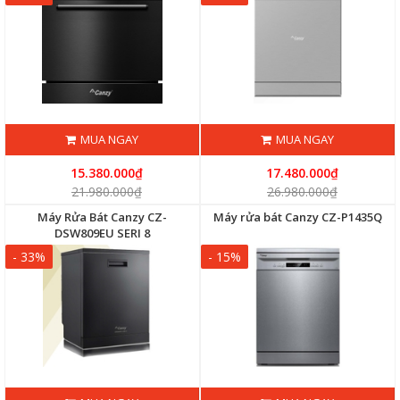
MUA NGAY
MUA NGAY
15.380.000₫
17.480.000₫
21.980.000₫
26.980.000₫
Máy Rửa Bát Canzy CZ-
Máy rửa bát Canzy CZ-P1435Q
DSW809EU SERI 8
- 33%
- 15%