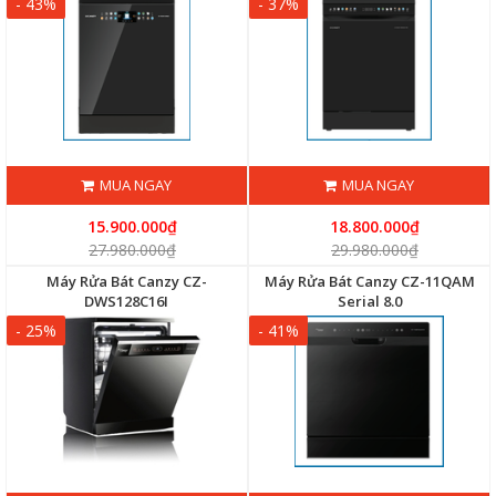
- 43%
- 37%
MUA NGAY
MUA NGAY
15.900.000₫
18.800.000₫
27.980.000₫
29.980.000₫
Máy Rửa Bát Canzy CZ-
Máy Rửa Bát Canzy CZ-11QAM
DWS128C16I
Serial 8.0
- 25%
- 41%