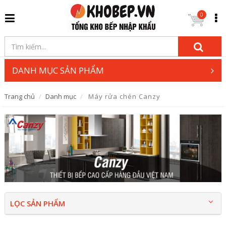
0
DANH MỤC SẢN PHẨM
Trang chủ
Danh mục
Máy rửa chén Canzy
LỌC SẢN PHẨM