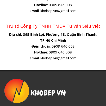
Hotline
: 0909 646 008
Email
: khobep.vn@gmail.com
Trụ sở Công Ty TNHH TMDV Tư Vấn Siêu Việt
Địa chỉ:
395 Bình Lợi, Phường 13, Quận Bình Thạnh,
TP.Hồ Chí Minh
Điện thoại:
0909 646 008
Hotline
: 0909 646 008
Email
: khobep.vn@gmail.com