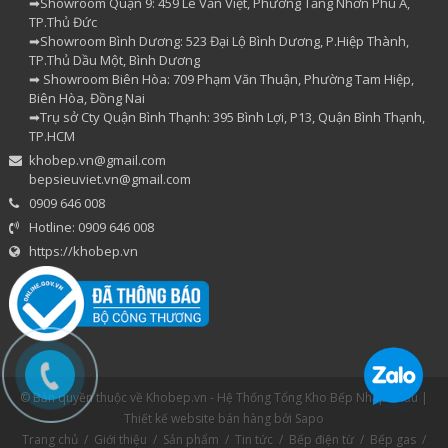
➡Showroom Quận 9: 459 Lê Văn Việt, Phường Tăng Nhơn Phú A,
TP.Thủ Đức
➡Showroom Bình Dương: 523 Đại Lộ Bình Dương, P.Hiệp Thành,
TP.Thủ Dầu Một, Bình Dương
➡ Showroom Biên Hòa: 709 Phạm Văn Thuận, Phường Tam Hiệp,
Biên Hòa, Đồng Nai
➡Trụ sở Cty Quận Bình Thạnh: 395 Bình Lợi, P13, Quận Bình Thạnh,
TP.HCM
khobep.vn@gmail.com
bepsieuviet.vn@gmail.com
0909 646 008
Hotline: 0909 646 008
https://khobep.vn
© Bản quyền thuộc về Khobep.vn - Hệ Thống Tổng Kho Bếp Nhập Khẩu |
Thiết kế website bán hàng
bởi Sapo
Trang chủ
/
Giới thiệu
/
Sản phẩm
/
Tin tức
/
Bếp điện từ
/
Bếp gas
/