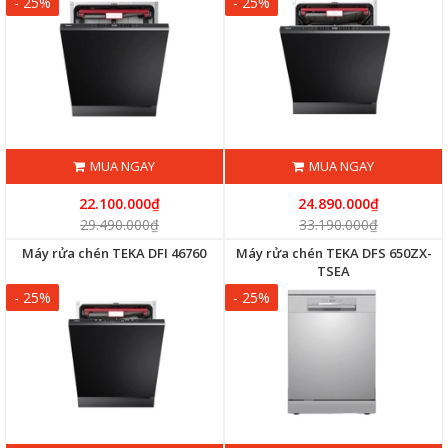
- 25%
- 25%
MUA NGAY
MUA NGAY
22.100.000₫
24.890.000₫
29.490.000₫
33.190.000₫
Máy rửa chén TEKA DFI 46760
Máy rửa chén TEKA DFS 650ZX-
TSEA
- 25%
- 25%