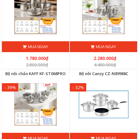
MUA NGAY
MUA NGAY
1.780.000₫
2.280.000₫
2.800.000₫
4.480.000₫
Bộ nồi chảo KAFF KF-ST068PRO
Bộ nồi Canzy CZ-N89988C
- 39%
- 32%
MUA NGAY
MUA NGAY