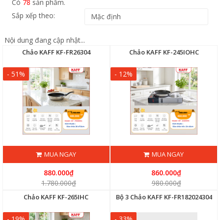
Có
78
sản phẩm.
Sắp xếp theo:
Nội dung đang cập nhật...
Chảo KAFF KF-FR26304
Chảo KAFF KF-245IOHC
- 51%
- 12%
MUA NGAY
MUA NGAY
880.000₫
860.000₫
1.780.000₫
980.000₫
Chảo KAFF KF-265IHC
Bộ 3 Chảo KAFF KF-FR182024304
- 19%
- 33%