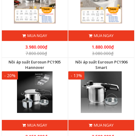
MUA NGAY
MUA NGAY
3.980.000₫
1.880.000₫
7.800.000₫
3.080.000₫
Nồi áp suất Eurosun PC1905
Nồi áp suất Eurosun PC1906
Hannover
Smart
- 20%
- 13%
MUA NGAY
MUA NGAY