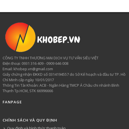
CÔNG TY TNHH THƯƠNG MẠI DỊCH VỤ TƯ VẤN SIÊU VIỆT
​Điện thoại: 0931 316 409 - 0909 646 008
Email: khobep.vn@gmail.com
Giấy chứng nhận ĐKKD số 0314194557 do Sở Kế hoạch và đầu tư TP. Hồ
Chí Minh cấp ngày 10/01/2017
Thông Tin Tài Khoản: ACB - Ngân Hàng TMCP Á Châu chi nhánh Bình
Thạnh Tp.HCM, STK 66996666
FANPAGE
CHÍNH SÁCH VÀ QUY ĐỊNH
Quy định và hình thức thanh toán