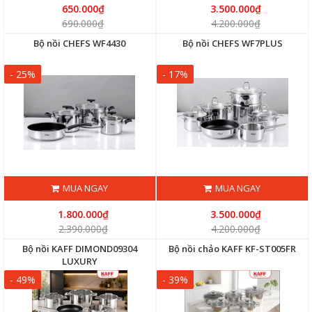
650.000₫
3.500.000₫
690.000₫
4.200.000₫
Bộ nồi CHEFS WF4430
Bộ nồi CHEFS WF7PLUS
- 25%
- 17%
MUA NGAY
MUA NGAY
1.800.000₫
3.500.000₫
2.390.000₫
4.200.000₫
Bộ nồi KAFF DIMOND09304
Bộ nồi chảo KAFF KF-ST005FR
LUXURY
- 49%
- 39%