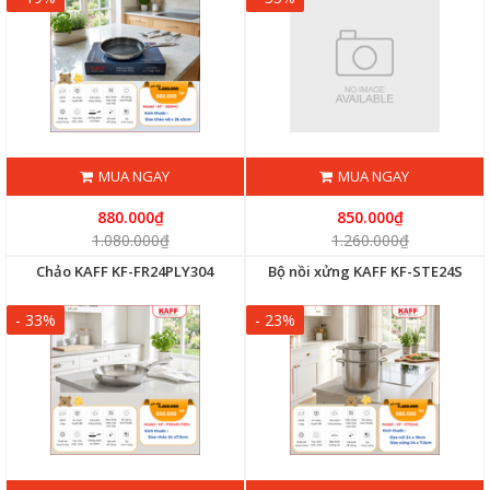
MUA NGAY
MUA NGAY
880.000₫
850.000₫
1.080.000₫
1.260.000₫
Chảo KAFF KF-FR24PLY304
Bộ nồi xửng KAFF KF-STE24S
- 33%
- 23%