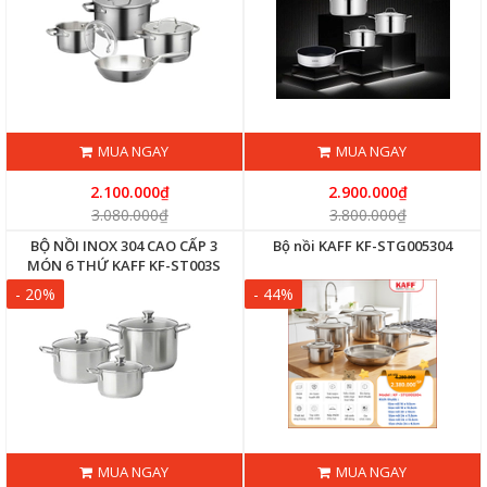
MUA NGAY
MUA NGAY
2.100.000₫
2.900.000₫
3.080.000₫
3.800.000₫
BỘ NỒI INOX 304 CAO CẤP 3
Bộ nồi KAFF KF-STG005304
MÓN 6 THỨ KAFF KF-ST003S
- 20%
- 44%
MUA NGAY
MUA NGAY