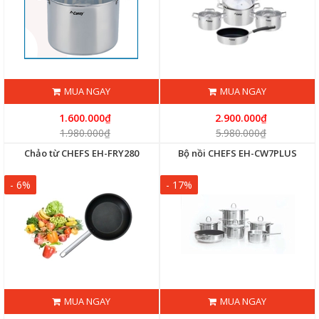
MUA NGAY
MUA NGAY
1.600.000₫
2.900.000₫
1.980.000₫
5.980.000₫
Chảo từ CHEFS EH-FRY280
Bộ nồi CHEFS EH-CW7PLUS
- 6%
- 17%
MUA NGAY
MUA NGAY