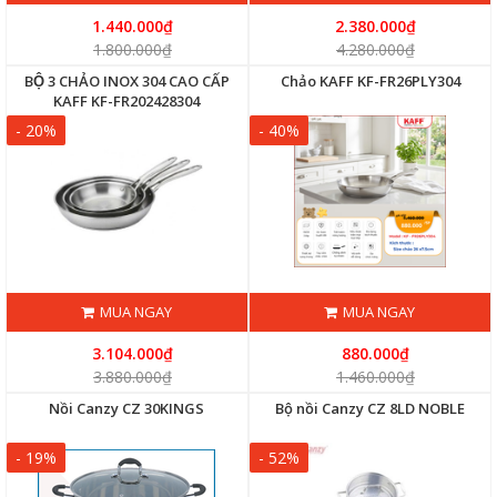
1.440.000₫
2.380.000₫
1.800.000₫
4.280.000₫
BỘ 3 CHẢO INOX 304 CAO CẤP
Chảo KAFF KF-FR26PLY304
KAFF KF-FR202428304
- 20%
- 40%
MUA NGAY
MUA NGAY
3.104.000₫
880.000₫
3.880.000₫
1.460.000₫
Nồi Canzy CZ 30KINGS
Bộ nồi Canzy CZ 8LD NOBLE
- 19%
- 52%