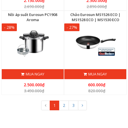
2.150.000₫
2.500.000₫
2.690.000₫
2.890.000₫
Nồi áp suất Eurosun PC1908
Chảo Eurosun MS1526 ECO |
Aroma
MS1528 ECO | MS1530 ECO
- 28%
- 27%
MUA NGAY
MUA NGAY
2.500.000₫
600.000₫
3.490.000₫
820.000₫
1
2
3