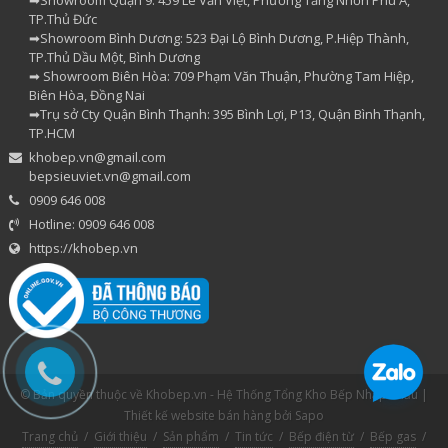
TP.Thủ Đức
➡Showroom Bình Dương: 523 Đại Lộ Bình Dương, P.Hiệp Thành,
TP.Thủ Dầu Một, Bình Dương
➡ Showroom Biên Hòa: 709 Phạm Văn Thuận, Phường Tam Hiệp,
Biên Hòa, Đồng Nai
➡Trụ sở Cty Quận Bình Thạnh: 395 Bình Lợi, P13, Quận Bình Thạnh,
TP.HCM
khobep.vn@gmail.com
bepsieuviet.vn@gmail.com
0909 646 008
Hotline: 0909 646 008
https://khobep.vn
© Bản quyền thuộc về Khobep.vn - Hệ Thống Tổng Kho Bếp Nhập Khẩu |
Thiết kế website bán hàng
bởi Sapo
Trang chủ
/
Giới thiệu
/
Sản phẩm
/
Tin tức
/
Bếp điện từ
/
Bếp gas
/