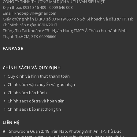
CÔNG TY TNHH THƯƠNG MẠI DỊCH VỤ TƯ VẤN SIÊU VIỆT
​Điện thoại: 0931 316 409 - 0909 646 008
Email: khobep.vn@gmail.com
Giấy chứng nhận ĐKKD số 0314194557 do Sở Kế hoạch và đầu tư TP. Hồ
Chí Minh cấp ngày 10/01/2017
Thông Tin Tài Khoản: ACB - Ngân Hàng TMCP Á Châu chi nhánh Bình
Thạnh Tp.HCM, STK 66996666
FANPAGE
CHÍNH SÁCH VÀ QUY ĐỊNH
Quy định và hình thức thanh toán
Chính sách vận chuyển và giao nhận
Chính sách bảo hành
Chính sách đổi trả và hoàn tiền
Chính sách bảo mật thông tin
LIÊN HỆ
Showroom Quận 2: 18 Trần Não, Phường Bình An, TP.Thủ Đức
➡Showroom Quận 9: 459 Lê Văn Việt, Phường Tăng Nhơn Phú A,