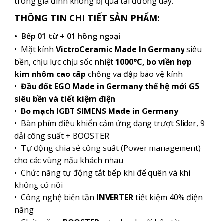
trong gia đình không bị quá tải đường dây.
THÔNG TIN CHI TIẾT SẢN PHẨM:
• Bếp 01 từ + 01 hồng ngoại
• Mặt kính
VictroCeramic Made In Germany
siêu
bền, chịu lực chịu sốc nhiệt
1000°
C,
bo viền hợp
kim nhôm cao cấp
chống va đập bảo vệ kính
•
Đầu đốt EGO Made in Germany thế hệ mới G5
siêu bền và tiết kiệm điện
•
Bo mạch IGBT SIMENS Made in Germany
• Bàn phím điều khiển cảm ứng dạng trượt Slider, 9
dải công suất + BOOSTER
• Tự động chia sẻ công suất (Power management)
cho các vùng nấu khách nhau
•
Chức năng tự động tắt bếp khi để quên và khi
không có nồi
•
Công nghệ biến tần
INVERTER
tiết kiệm 40% điện
năng