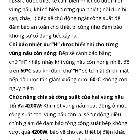
FL88IC được thiết kế cảm biến nhiệt độ dưới mỗi
vùng nấu, khi có hiện tượng quá nhiệt ( nồi đun bị
cạn, cháy,.. ) bếp sẽ chủ động ngắt công suất để
đảm bảo an toàn cho thiết bị cũng như đảm bảo
không sự cố đáng tiếc xảy ra.
Chỉ báo nhiệt dư “H” được hiển thị cho từng
vùng nấu còn nóng:
Bếp sẽ cảnh báo bằng
chữ
“H”
nhấp nháy khi vùng nấu còn nóng nhiệt độ
trên
60ºC
sau khi đun, chữ
“H”
sẽ tự mất đi khi mặt
bếp đã được tản giảm xuống dưới
60ºC
không còn
nguy hiểm.
Chức năng chia sẻ công suất của hai vùng nấu
tối đa 4200W:
Khi một vùng nấu hoạt động ở mức
công suất cao, vùng nấu còn lại sẽ tự động điều
chỉnh giảm để đảm bảo tổng công suất bếp không
vượt quá
4200W
, bảo vệ cho các thiết bị điện khác