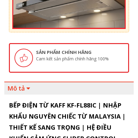
SẢN PHẨM CHÍNH HÃNG
Cam kết sản phẩm chính hãng 100%
Mô tả
BẾP ĐIỆN TỪ KAFF KF-FL88IC | NHẬP
KHẨU NGUYÊN CHIẾC TỪ MALAYSIA |
THIẾT KẾ SANG TRỌNG | HỆ ĐIỀU