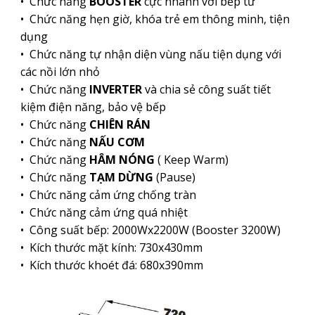
•
Chức năng
BOOSTER
cực nhanh với bếp từ
•
Chức năng hẹn giờ, khóa trẻ em thông minh, tiện
dụng
• Chức năng tự nhận diện vùng nấu tiện dụng với
các nồi lớn nhỏ
•
Chức năng
INVERTER
và chia sẻ công suất tiết
kiệm điện năng, bảo vệ bếp
•
Chức năng
CHIÊN RÁN
•
Chức năng
NẤU CƠM
•
Chức năng
HÂM NÓNG
( Keep Warm)
•
Chức năng
TẠM DỪNG
(Pause)
• Chức năng cảm ứng chống tràn
•
Chức năng cảm ứng quá nhiệt
• Công suất bếp: 2000Wx2200W (Booster 3200W)
• Kích thước mặt kính: 730x430mm
• Kích thước khoét đá: 680x390mm