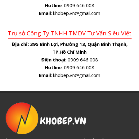
Hotline
: 0909 646 008
Email
: khobep.vn@gmail.com
Trụ sở Công Ty TNHH TMDV Tư Vấn Siêu Việt
Địa chỉ:
395 Bình Lợi, Phường 13, Quận Bình Thạnh,
TP.Hồ Chí Minh
Điện thoại:
0909 646 008
Hotline
: 0909 646 008
Email
: khobep.vn@gmail.com