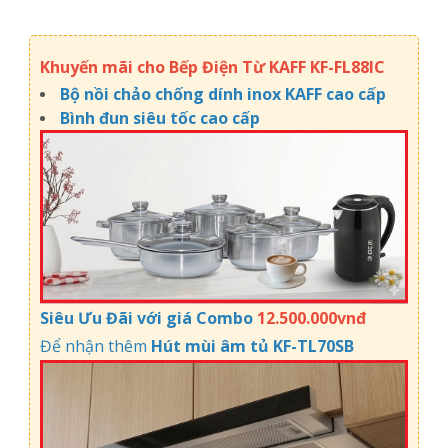
Khuyến mãi cho Bếp Điện Từ KAFF KF-FL88IC
Bộ nồi chảo chống dính inox KAFF cao cấp
Bình đun siêu tốc cao cấp
Siêu Ưu Đãi với giá Combo
12.500.000vnđ
Để nhận thêm
H
út mùi âm tủ KF-TL70SB