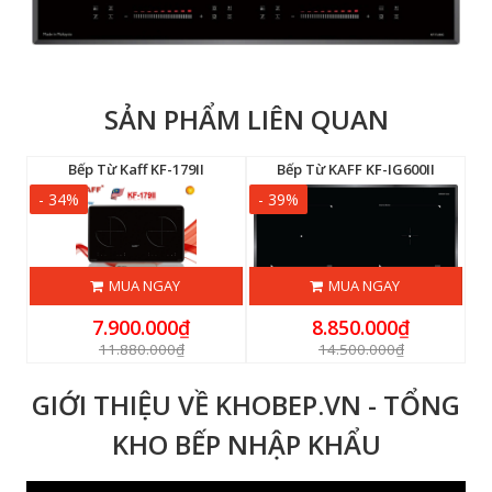
SẢN PHẨM LIÊN QUAN
Bếp Điện Từ Eurosun EU-TE226MAX
Bếp Từ Kaff KF-179II
Bếp Từ KAFF KF-IG600II
- 34%
- 39%
-
MUA NGAY
MUA NGAY
7.900.000₫
8.850.000₫
11.880.000₫
14.500.000₫
GIỚI THIỆU VỀ KHOBEP.VN - TỔNG
KHO BẾP NHẬP KHẨU