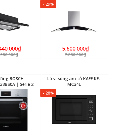
- 29%
440.000₫
5.600.000₫
.580.000₫
7.880.000₫
ướng BOSCH
Lò vi sóng âm tủ KAFF KF-
3BS0A | Serie 2
MC34L
- 28%