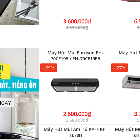
3.600.000₫
6.
4.690.000₫
9
Máy Hút Mùi Eurosun EH-
Máy Hút M
70CF19B / EH-70CF19EB
- 29%
- 27%
2.600.000₫
3.
3.680.000₫
5
Máy Hút Mùi Âm Tủ KAFF KF-
Máy Hút M
TL70H
EH