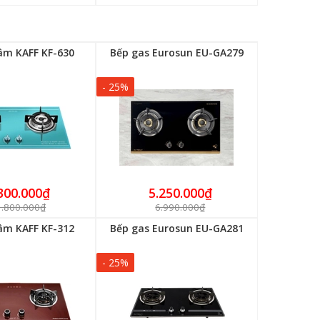
âm KAFF KF-630
Bếp gas Eurosun EU-GA279
- 25%
300.000₫
5.250.000₫
1.800.000₫
6.990.000₫
âm KAFF KF-312
Bếp gas Eurosun EU-GA281
- 25%