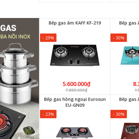
Bếp gas âm KAFF KF-219
Bếp gas 
- 29%
- 30%
5.600.000₫
8.
7.880.000₫
1
Bếp gas hồng ngoại Eurosun
Bếp gas 
EU-GN09
- 23%
- 30%