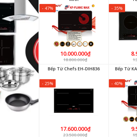
- 47%
- 35%
10.000.000₫
8.
18.800.000₫
1
Bếp Từ Chefs EH-DIH836
Bếp Từ KA
- 25%
- 40%
17.600.000₫
9.
23.500.000₫
1