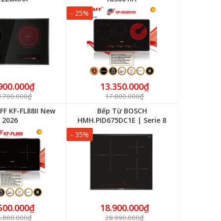
- 25%
900.000₫
13.350.000₫
3.700.000₫
17.800.000₫
FF KF-FL88II New
Bếp Từ BOSCH
2026
HMH.PID675DC1E | Serie 8
- 35%
500.000₫
18.900.000₫
5.800.000₫
28.990.000₫