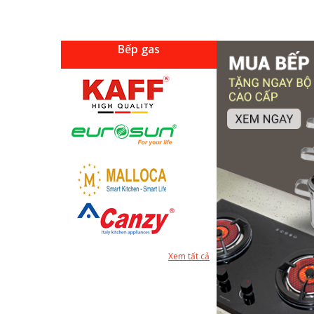
Bếp gas
Xem tất cả