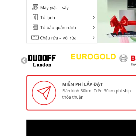
Máy giặt – sấy
Tủ lạnh
Tủ bảo quản rượu
Chậu rửa – vòi rửa
Phụ kiện tủ bếp
Đồ gia dụng
Máy lọc nước
Thiết bị phòng tắm
MIỄN PHÍ LẮP ĐẶT
Khóa Điện Tử
Bán kính 30km. Trên 30km phí ship
thỏa thuận
Robot Hút Bụi
Quạt Trần Đèn
Két Sắt Vân Tay