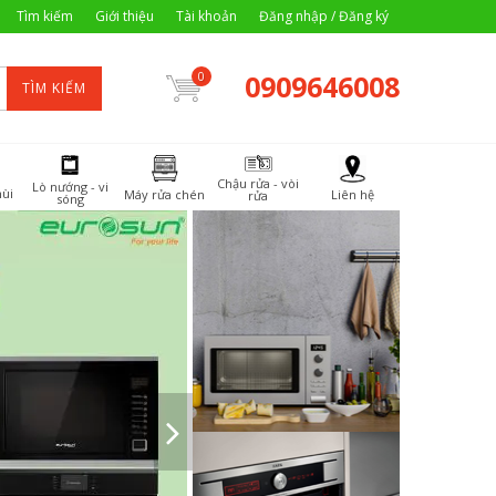
Tìm kiếm
Giới thiệu
Tài khoản
Đăng nhập / Đăng ký
0909646008
0
TÌM KIẾM
Chậu rửa - vòi
Lò nướng - vi
ùi
Máy rửa chén
Liên hệ
rửa
sóng