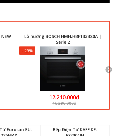
BS0A |
Máy Rửa Chén KAFF KF-SPA230
Lò vi só
- 39%
- 28%
16.990.000₫
27.800.000₫
 Từ Eurosun EU-
Bếp Điện Từ KAFF KF-
E226MAX
IG3001IH