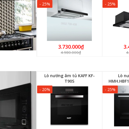
- 25%
- 25%
3.730.000₫
3.
4.980.000₫
4
Lò nướng âm tủ KAFF KF-
Lò n
T90S
HMH.HBF13
- 20%
- 25%