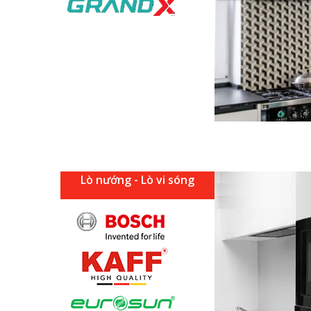
Lò nướng - Lò vi sóng