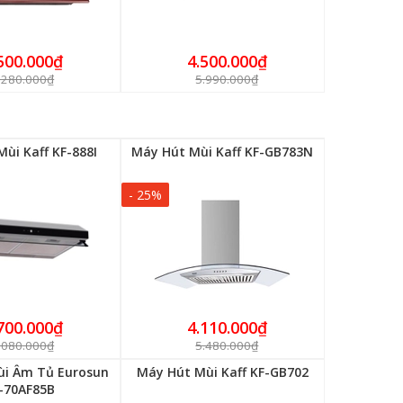
500.000₫
4.500.000₫
.280.000₫
5.990.000₫
ùi Kaff KF-888I
Máy Hút Mùi Kaff KF-GB783N
- 25%
700.000₫
4.110.000₫
.080.000₫
5.480.000₫
ùi Âm Tủ Eurosun
Máy Hút Mùi Kaff KF-GB702
-70AF85B