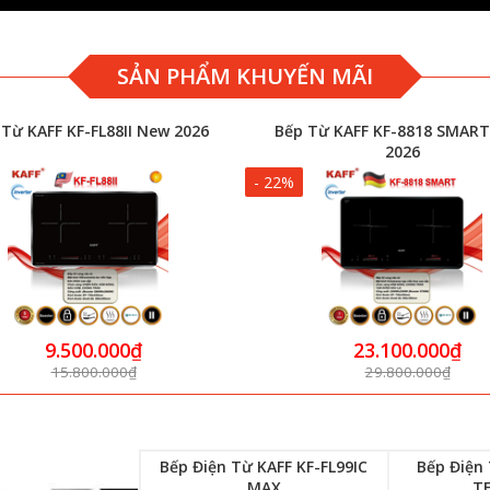
SẢN PHẨM KHUYẾN MÃI
Từ KAFF KF-8818 SMART NEW
Lò nướng BOSCH HMH.HBF133
2026
Serie 2
- 25%
23.100.000₫
12.210.000₫
29.800.000₫
16.290.000₫
Bếp Điện Từ KAFF KF-FL99IC
Bếp Điện
MAX
T