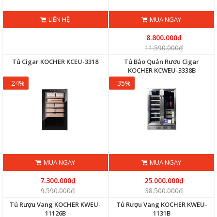
LIÊN HỆ
MUA NGAY
8.800.000₫
11.590.000₫
Tủ Cigar KOCHER KCEU-3318
Tủ Bảo Quản Rươu Cigar
KOCHER KCWEU-3338B
- 24%
- 35%
MUA NGAY
MUA NGAY
7.300.000₫
25.000.000₫
9.590.000₫
38.500.000₫
Tủ Rượu Vang KOCHER KWEU-
Tủ Rượu Vang KOCHER KWEU-
11126B
1131B