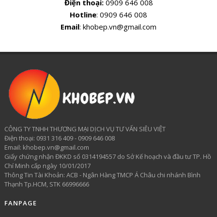
Điện thoại:
0909 646 008
Hotline
: 0909 646 008
Email
: khobep.vn@gmail.com
CÔNG TY TNHH THƯƠNG MẠI DỊCH VỤ TƯ VẤN SIÊU VIỆT
​Điện thoại: 0931 316 409 - 0909 646 008
Email: khobep.vn@gmail.com
Giấy chứng nhận ĐKKD số 0314194557 do Sở Kế hoạch và đầu tư TP. Hồ
Chí Minh cấp ngày 10/01/2017
Thông Tin Tài Khoản: ACB - Ngân Hàng TMCP Á Châu chi nhánh Bình
Thạnh Tp.HCM, STK 66996666
FANPAGE