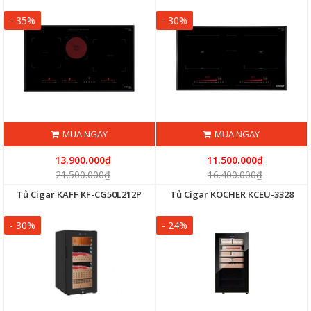
- 35%
- 30%
MUA NGAY
MUA NGAY
13.900.000₫
11.500.000₫
21.500.000₫
16.400.000₫
Tủ Cigar KAFF KF-CG50L212P
Tủ Cigar KOCHER KCEU-3328
- 30%
- 24%