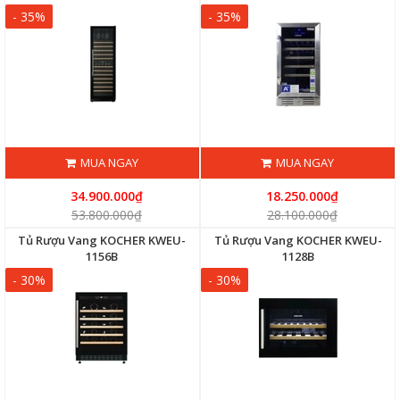
- 35%
- 35%
MUA NGAY
MUA NGAY
34.900.000₫
18.250.000₫
53.800.000₫
28.100.000₫
Tủ Rượu Vang KOCHER KWEU-
Tủ Rượu Vang KOCHER KWEU-
1156B
1128B
- 30%
- 30%