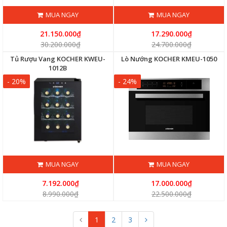
MUA NGAY
MUA NGAY
21.150.000₫
17.290.000₫
30.200.000₫
24.700.000₫
Tủ Rượu Vang KOCHER KWEU-
Lò Nướng KOCHER KMEU-1050
1012B
- 20%
- 24%
MUA NGAY
MUA NGAY
7.192.000₫
17.000.000₫
8.990.000₫
22.500.000₫
1
2
3