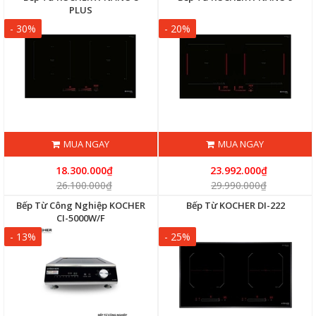
PLUS
- 30%
- 20%
MUA NGAY
MUA NGAY
18.300.000₫
23.992.000₫
26.100.000₫
29.990.000₫
Bếp Từ Công Nghiệp KOCHER
Bếp Từ KOCHER DI-222
CI-5000W/F
- 13%
- 25%