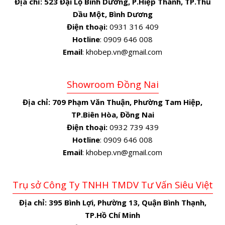
Địa chỉ:
523 Đại Lộ Bình Dương, P.Hiệp Thành, TP.Thủ
Dầu Một, Bình Dương
Điện thoại:
0931 316 409
Hotline
: 0909 646 008
Email
: khobep.vn@gmail.com
Showroom Đồng Nai
Địa chỉ:
709 Phạm Văn Thuận, Phường Tam Hiệp,
TP.Biên Hòa, Đồng Nai
Điện thoại:
0932 739 439
Hotline
: 0909 646 008
Email
: khobep.vn@gmail.com
Trụ sở Công Ty TNHH TMDV Tư Vấn Siêu Việt
Địa chỉ:
395 Bình Lợi, Phường 13, Quận Bình Thạnh,
TP.Hồ Chí Minh