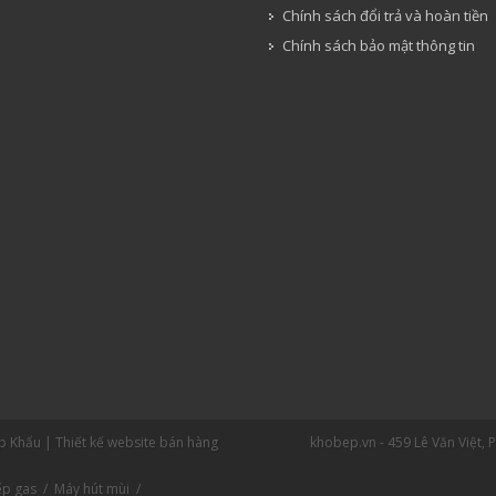
Chính sách đổi trả và hoàn tiền
Chính sách bảo mật thông tin
ập Khẩu |
Thiết kế website bán hàng
khobep.vn - 459 Lê Văn Việt, 
ếp gas
/
Máy hút mùi
/