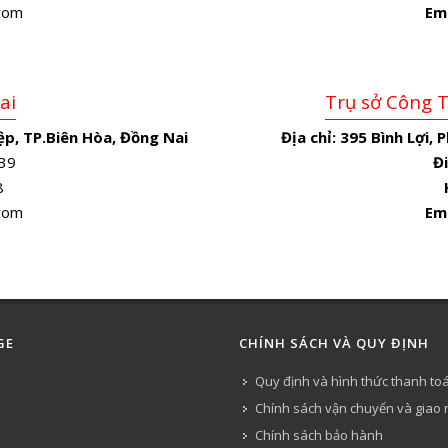
.com
Em
ai
Trụ sở Công 
p, TP.Biên Hòa, Đồng Nai
Địa chỉ:
395 Bình Lợi, 
39
Đi
8
.com
Em
GE
CHÍNH SÁCH VÀ QUY ĐỊNH
Quy định và hình thức thanh to
Chính sách vận chuyển và giao
Chính sách bảo hành