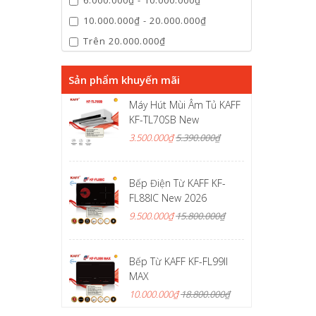
6.000.000₫ - 10.000.000₫
10.000.000₫ - 20.000.000₫
Trên 20.000.000₫
Sản phẩm khuyến mãi
Máy Hút Mùi Âm Tủ KAFF
KF-TL70SB New
3.500.000₫
5.390.000₫
Bếp Điện Từ KAFF KF-
FL88IC New 2026
9.500.000₫
15.800.000₫
Bếp Từ KAFF KF-FL99II
MAX
10.000.000₫
18.800.000₫