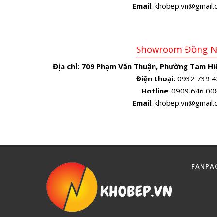
Email
: khobep.vn@gmail
Showroom Đồng N
Địa chỉ:
709 Phạm Văn Thuận, Phường Tam Hiệ
Điện thoại:
0932 739 4
Hotline
: 0909 646 00
Email
: khobep.vn@gmail
FANPA