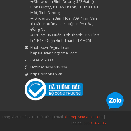
➡Showroom Bình Dương: 523 Đại Lộ
Bình Dương, P.Hiệp Thành, TP.Thủ Dầu
Một, Bình Dương
➡ Showroom Biên Hòa: 709 Phạm Văn
Thuận, Phường Tam Hiệp, Biên Hòa,
Đồng Nai
➡Trụ sở Cty Quận Bình Thạnh: 395 Bình
Lợi, P13, Quận Bình Thạnh, TP.HCM
khobep.vn@gmail.com
bepsieuviet.vn@gmail.com
0909 646 008
Hotline: 0909 646 008
https://khobep.vn
P. Tăng Nhơn Phú A, TP.Thủ Đức | Email:
khobep.vn@gmail.com
|
Hotline:
0909.646.008