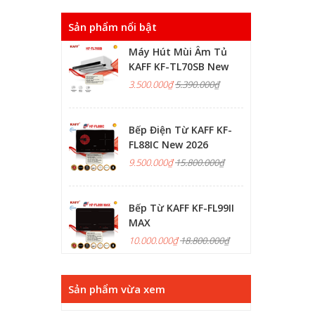
Sản phẩm nổi bật
Máy Hút Mùi Âm Tủ
KAFF KF-TL70SB New
3.500.000₫
5.390.000₫
Bếp Điện Từ KAFF KF-
FL88IC New 2026
9.500.000₫
15.800.000₫
Bếp Từ KAFF KF-FL99II
MAX
10.000.000₫
18.800.000₫
Sản phẩm vừa xem