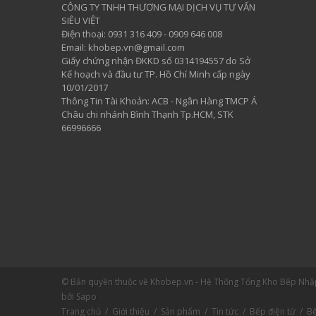
CÔNG TY TNHH THƯƠNG MẠI DỊCH VỤ TƯ VẤN
SIÊU VIỆT
​Điện thoại: 0931 316 409 - 0909 646 008
Email: khobep.vn@gmail.com
Giấy chứng nhận ĐKKD số 0314194557 do Sở
Kế hoạch và đầu tư TP. Hồ Chí Minh cấp ngày
10/01/2017
Thông Tin Tài Khoản: ACB - Ngân Hàng TMCP Á
Châu chi nhánh Bình Thạnh Tp.HCM, STK
66996666
© Bản quyền thuộc về Khobep.vn - Hệ Thống Tổng Kho Bếp Nh
bởi Sapo
Trang chủ
/
Giới thiệu
/
Sản phẩm
/
Tin tức
/
Bếp điện từ
/
B