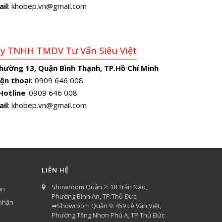
ail
: khobep.vn@gmail.com
Ty TNHH TMDV Tư Vấn Siêu Việt
Phường 13, Quận Bình Thạnh, TP.Hồ Chí Minh
ện thoại:
0909 646 008
Hotline
: 0909 646 008
ail
: khobep.vn@gmail.com
LIÊN HỆ
Showroom Quận 2: 18 Trần Não,
án
Phường Bình An, TP.Thủ Đức
 nhận
➡Showroom Quận 9: 459 Lê Văn Việt,
Phường Tăng Nhơn Phú A, TP.Thủ Đức