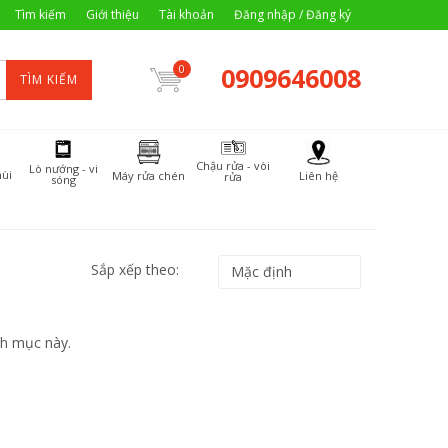
Tìm kiếm
Giới thiệu
Tài khoản
Đăng nhập / Đăng ký
0909646008
0
TÌM KIẾM
Chậu rửa - vòi
Lò nướng - vi
ùi
Máy rửa chén
Liên hệ
rửa
sóng
Sắp xếp theo:
h mục này.