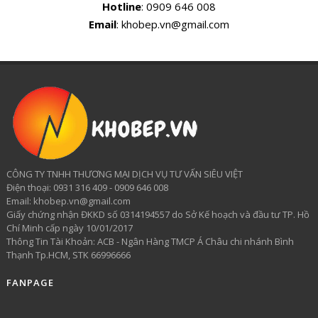
Hotline
: 0909 646 008
Email
: khobep.vn@gmail.com
CÔNG TY TNHH THƯƠNG MẠI DỊCH VỤ TƯ VẤN SIÊU VIỆT
​Điện thoại: 0931 316 409 - 0909 646 008
Email: khobep.vn@gmail.com
Giấy chứng nhận ĐKKD số 0314194557 do Sở Kế hoạch và đầu tư TP. Hồ
Chí Minh cấp ngày 10/01/2017
Thông Tin Tài Khoản: ACB - Ngân Hàng TMCP Á Châu chi nhánh Bình
Thạnh Tp.HCM, STK 66996666
FANPAGE