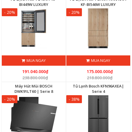
BI449W LUXURY
KF-BI546W LUXURY
- 20%
- 20%
MUA NGAY
MUA NGAY
191.040.000₫
175.000.000₫
238.800.000₫
218.800.000₫
Máy Hút Mùi BOSCH
Tủ Lạnh Bosch KFN96AXEA|
DWK91LT60 | Serie 8
Serie 4
- 20%
- 38%