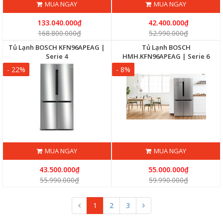
MUA NGAY
MUA NGAY
133.040.000₫
42.400.000₫
168.800.000₫
52.990.000₫
Tủ Lạnh BOSCH KFN96APEAG |
Tủ Lạnh BOSCH
Serie 4
HMH.KFN96APEAG | Serie 6
- 22%
- 8%
MUA NGAY
MUA NGAY
43.500.000₫
55.000.000₫
55.990.000₫
59.990.000₫
1
2
3