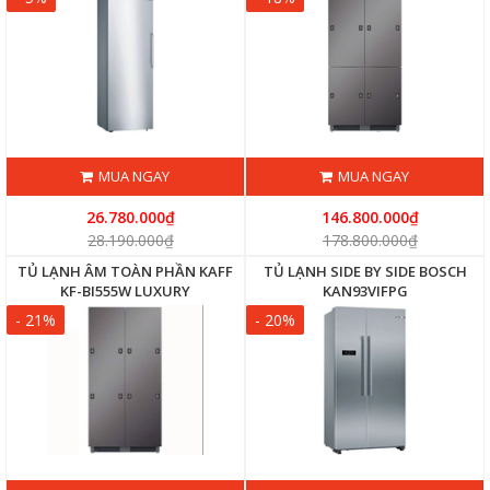
MUA NGAY
MUA NGAY
26.780.000₫
146.800.000₫
28.190.000₫
178.800.000₫
TỦ LẠNH ÂM TOÀN PHẦN KAFF
TỦ LẠNH SIDE BY SIDE BOSCH
KF-BI555W LUXURY
KAN93VIFPG
- 21%
- 20%