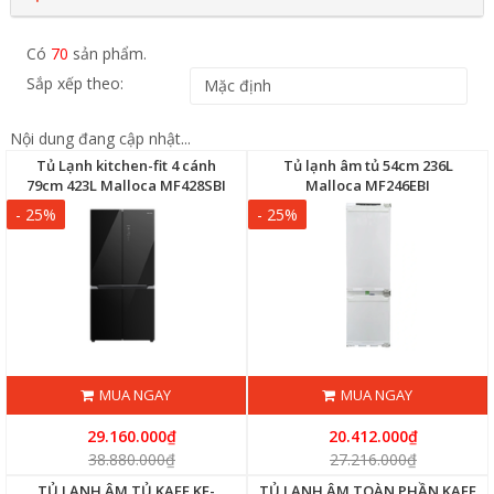
Có
70
sản phẩm.
Sắp xếp theo:
Nội dung đang cập nhật...
Tủ Lạnh kitchen-fit 4 cánh
Tủ lạnh âm tủ 54cm 236L
79cm 423L Malloca MF428SBI
Malloca MF246EBI
- 25%
- 25%
MUA NGAY
MUA NGAY
29.160.000₫
20.412.000₫
38.880.000₫
27.216.000₫
TỦ LẠNH ÂM TỦ KAFF KF-
TỦ LẠNH ÂM TOÀN PHẦN KAFF