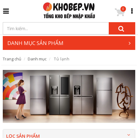
0
DANH MỤC SẢN PHẨM
Trang chủ
Danh mục
Tủ lạnh
LỌC SẢN PHẨM