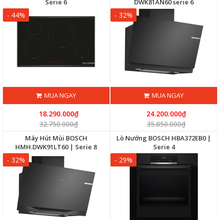
Serie 6
DWK81AN60 serie 6
- 44%
- 32%
MUA NGAY
MUA NGAY
18.290.000₫
24.200.000₫
32.750.000₫
35.850.000₫
Máy Hút Mùi BOSCH
Lò Nướng BOSCH HBA372EB0 |
HMH.DWK91LT60 | Serie 8
Serie 4
- 32%
- 29%