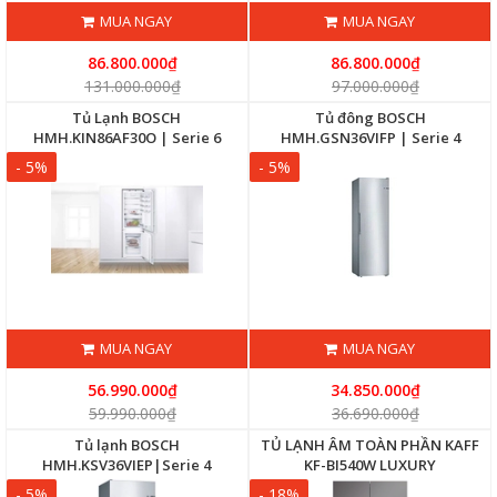
MUA NGAY
MUA NGAY
86.800.000₫
86.800.000₫
131.000.000₫
97.000.000₫
Tủ Lạnh BOSCH
Tủ đông BOSCH
HMH.KIN86AF30O | Serie 6
HMH.GSN36VIFP | Serie 4
- 5%
- 5%
MUA NGAY
MUA NGAY
56.990.000₫
34.850.000₫
59.990.000₫
36.690.000₫
Tủ lạnh BOSCH
TỦ LẠNH ÂM TOÀN PHẦN KAFF
HMH.KSV36VIEP|Serie 4
KF-BI540W LUXURY
- 5%
- 18%