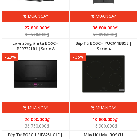
MUA NGAY
MUA NGAY
27.800.000₫
36.800.000₫
34.590.000₫
58.890.000₫
Lò vi sóng âm tủ BOSCH
Bếp Từ BOSCH PUC611BB5E |
BER7321B1 |Serie 8
Serie 4
- 29%
- 36%
MUA NGAY
MUA NGAY
26.000.000₫
10.800.000₫
36.750.000₫
16.900.000₫
Bếp Từ BOSCH PIE875HC1E |
Máy Hút Mùi BOSCH