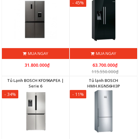
- 45%
MUA NGAY
MUA NGAY
31.800.000₫
63.700.000₫
115.550.000₫
Tủ Lạnh BOSCH KFD96APEA |
Tủ lạnh BOSCH
Serie 6
HMH.KGN56HI3P
- 34%
- 11%