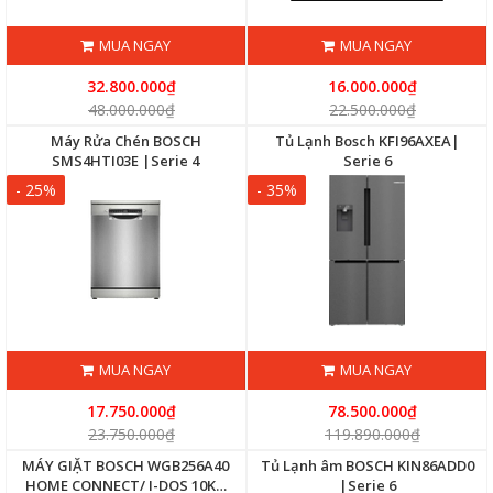
MUA NGAY
MUA NGAY
32.800.000₫
16.000.000₫
48.000.000₫
22.500.000₫
Máy Rửa Chén BOSCH
Tủ Lạnh Bosch KFI96AXEA|
SMS4HTI03E |Serie 4
Serie 6
- 25%
- 35%
MUA NGAY
MUA NGAY
17.750.000₫
78.500.000₫
23.750.000₫
119.890.000₫
MÁY GIẶT BOSCH WGB256A40
Tủ Lạnh âm BOSCH KIN86ADD0
HOME CONNECT/ I-DOS 10KG
|Serie 6