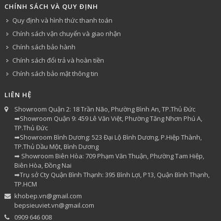
CHÍNH SÁCH VÀ QUY ĐỊNH
Quy định và hình thức thanh toán
Chính sách vận chuyển và giao nhận
Chính sách bảo hành
Chính sách đổi trả và hoàn tiền
Chính sách bảo mật thông tin
LIÊN HỆ
Showroom Quận 2: 18 Trần Não, Phường Bình An, TP.Thủ Đức
➡Showroom Quận 9: 459 Lê Văn Việt, Phường Tăng Nhơn Phú A,
TP.Thủ Đức
➡Showroom Bình Dương: 523 Đại Lộ Bình Dương, P.Hiệp Thành,
TP.Thủ Dầu Một, Bình Dương
➡ Showroom Biên Hòa: 709 Phạm Văn Thuận, Phường Tam Hiệp,
Biên Hòa, Đồng Nai
➡Trụ sở Cty Quận Bình Thạnh: 395 Bình Lợi, P13, Quận Bình Thạnh,
TP.HCM
khobep.vn@gmail.com
bepsieuviet.vn@gmail.com
0909 646 008