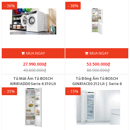
1600RPM
- 36%
- 38%
MUA NGAY
MUA NGAY
27.990.000₫
53.500.000₫
43.600.000₫
86.900.000₫
Tủ Mát Âm Tủ BOSCH
Tủ Đông Âm Tủ BOSCH
KIR81ADD0 Serie 6 310 Lít
GIN81ACE0 212 Lít | Serie 6
- 35%
- 15%