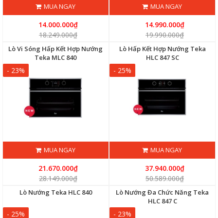
MUA NGAY
MUA NGAY
14.000.000₫
14.990.000₫
18.249.000₫
19.990.000₫
Lò Vi Sóng Hấp Kết Hợp Nướng
Lò Hấp Kết Hợp Nướng Teka
Teka MLC 840
HLC 847 SC
- 23%
- 25%
MUA NGAY
MUA NGAY
21.670.000₫
37.940.000₫
28.149.000₫
50.589.000₫
Lò Nướng Teka HLC 840
Lò Nướng Đa Chức Năng Teka
HLC 847 C
- 25%
- 23%