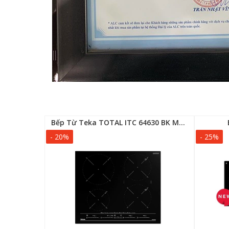
320
Bếp Từ Teka TOTAL ITC 64630 BK MST
- 20%
- 25%