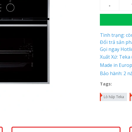
Tình trạng: c
Đổi trả sản p
Gọi ngay Hotl
Xuất Xứ: Teka
Made in Euro
Bảo hành: 2 n
Tags:
Lò hấp Teka