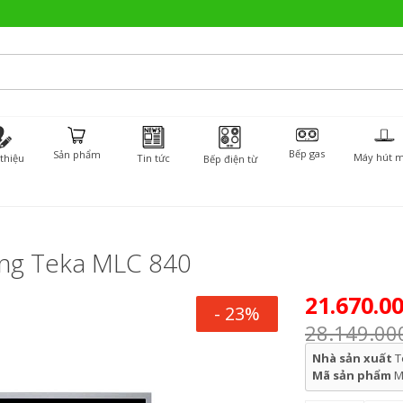
Bếp gas
Sản phẩm
Máy hút m
 thiệu
Tin tức
Bếp điện từ
ớng Teka MLC 840
21.670.0
- 23%
28.149.00
Nhà sản xuất
T
Mã sản phẩm
M