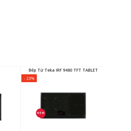
Bếp Từ Teka IRF 9480 TFT TABLET
Bếp Đ
- 23%
- 25%