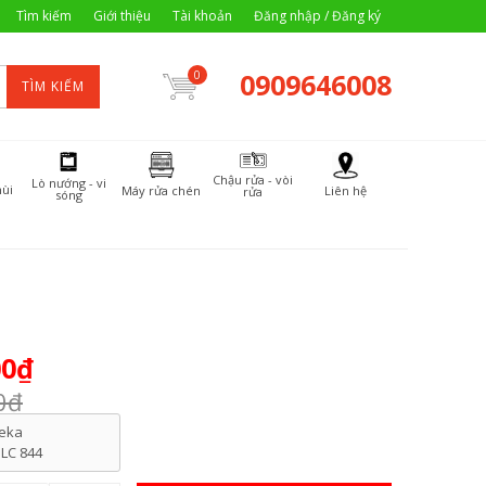
Tìm kiếm
Giới thiệu
Tài khoản
Đăng nhập / Đăng ký
0909646008
0
TÌM KIẾM
Chậu rửa - vòi
Lò nướng - vi
ùi
Máy rửa chén
Liên hệ
rửa
sóng
00₫
0₫
eka
LC 844