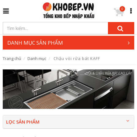
0
DANH MỤC SẢN PHẨM
Trang chủ
Danh mục
Chậu vòi rửa bát KAFF
LỌC SẢN PHẨM