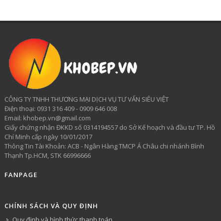
CÔNG TY TNHH THƯƠNG MẠI DỊCH VỤ TƯ VẤN SIÊU VIỆT
​Điện thoại: 0931 316 409 - 0909 646 008
Email: khobep.vn@gmail.com
Giấy chứng nhận ĐKKD số 0314194557 do Sở Kế hoạch và đầu tư TP. Hồ
Chí Minh cấp ngày 10/01/2017
Thông Tin Tài Khoản: ACB - Ngân Hàng TMCP Á Châu chi nhánh Bình
Thạnh Tp.HCM, STK 66996666
FANPAGE
CHÍNH SÁCH VÀ QUY ĐỊNH
Quy định và hình thức thanh toán