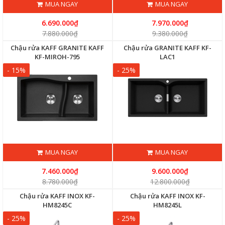
MUA NGAY
MUA NGAY
6.690.000₫
7.970.000₫
7.880.000₫
9.380.000₫
Chậu rửa KAFF GRANITE KAFF
Chậu rửa GRANITE KAFF KF-
KF-MIROH-795
LAC1
- 15%
- 25%
MUA NGAY
MUA NGAY
7.460.000₫
9.600.000₫
8.780.000₫
12.800.000₫
Chậu rửa KAFF INOX KF-
Chậu rửa KAFF INOX KF-
HM8245C
HM8245L
- 25%
- 25%