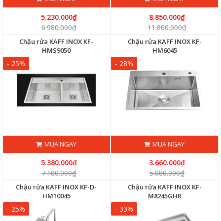
5.230.000₫
8.850.000₫
6.980.000₫
11.800.000₫
Chậu rửa KAFF INOX KF-
Chậu rửa KAFF INOX KF-
HMS9050
HM6045
- 25%
- 28%
MUA NGAY
MUA NGAY
5.380.000₫
3.660.000₫
7.180.000₫
5.080.000₫
Chậu rửa KAFF INOX KF-D-
Chậu rửa KAFF INOX KF-
HM10045
M8245GHR
- 25%
- 33%