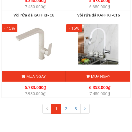
6.358.000₫
5.678.000₫
7.480.000₫
6.680.000₫
Vòi rửa đá KAFF KF-C6
Vòi rửa đá KAFF KF-C16
- 15%
- 15%
MUA NGAY
MUA NGAY
6.783.000₫
6.358.000₫
7.980.000₫
7.480.000₫
1
2
3