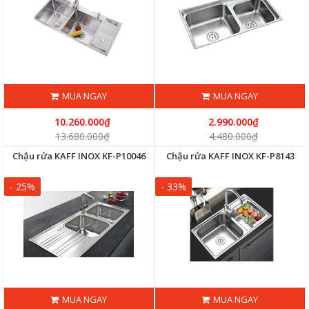
MUA NGAY
MUA NGAY
10.260.000₫
2.990.000₫
13.680.000₫
4.480.000₫
Chậu rửa KAFF INOX KF-P10046
Chậu rửa KAFF INOX KF-P8143
- 25%
- 33%
MUA NGAY
MUA NGAY