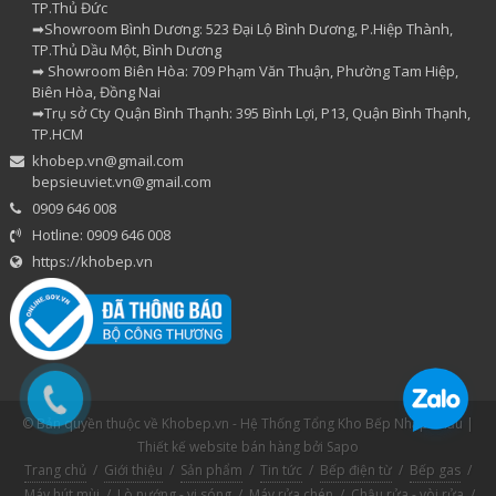
TP.Thủ Đức
➡Showroom Bình Dương: 523 Đại Lộ Bình Dương, P.Hiệp Thành,
TP.Thủ Dầu Một, Bình Dương
➡ Showroom Biên Hòa: 709 Phạm Văn Thuận, Phường Tam Hiệp,
Biên Hòa, Đồng Nai
➡Trụ sở Cty Quận Bình Thạnh: 395 Bình Lợi, P13, Quận Bình Thạnh,
TP.HCM
khobep.vn@gmail.com
bepsieuviet.vn@gmail.com
0909 646 008
Hotline: 0909 646 008
https://khobep.vn
© Bản quyền thuộc về Khobep.vn - Hệ Thống Tổng Kho Bếp Nhập Khẩu |
Thiết kế website bán hàng
bởi Sapo
Trang chủ
/
Giới thiệu
/
Sản phẩm
/
Tin tức
/
Bếp điện từ
/
Bếp gas
/
Máy hút mùi
/
Lò nướng - vi sóng
/
Máy rửa chén
/
Chậu rửa - vòi rửa
/