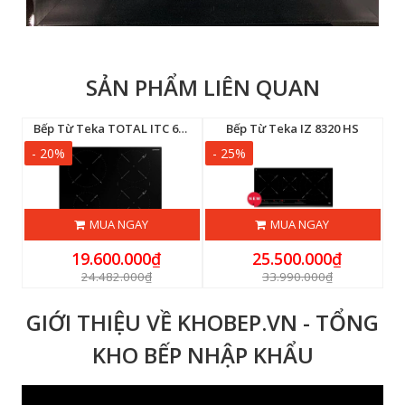
SẢN PHẨM LIÊN QUAN
Bếp Từ Teka TOTAL ITC 64630 BK MST
Bếp Từ Teka IZ 8320 HS
- 20%
- 25%
-
MUA NGAY
MUA NGAY
19.600.000₫
25.500.000₫
24.482.000₫
33.990.000₫
GIỚI THIỆU VỀ KHOBEP.VN - TỔNG
KHO BẾP NHẬP KHẨU