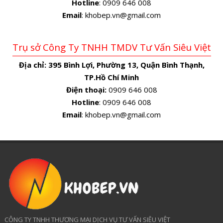
Hotline
: 0909 646 008
Email
: khobep.vn@gmail.com
Trụ sở Công Ty TNHH TMDV Tư Vấn Siêu Việt
Địa chỉ:
395 Bình Lợi, Phường 13, Quận Bình Thạnh,
TP.Hồ Chí Minh
Điện thoại:
0909 646 008
Hotline
: 0909 646 008
Email
: khobep.vn@gmail.com
CÔNG TY TNHH THƯƠNG MẠI DỊCH VỤ TƯ VẤN SIÊU VIỆT