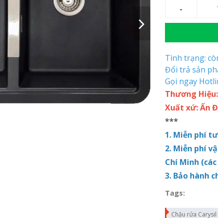
Tình trạng: c
Đổi trả sản p
Gọi ngay Hotl
Thương Hiệu:
Xuất xứ: Ấn 
***
1. Miễn phí t
2. Miễn phí v
Chí Minh (các
3. Bảo hành c
Tags:
Chậu rửa Carysil