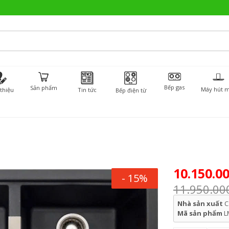
Bếp gas
Sản phẩm
Máy hút m
 thiệu
Tin tức
Bếp điện từ
10.150.0
- 15%
11.950.00
Nhà sản xuất
C
Mã sản phẩm
L