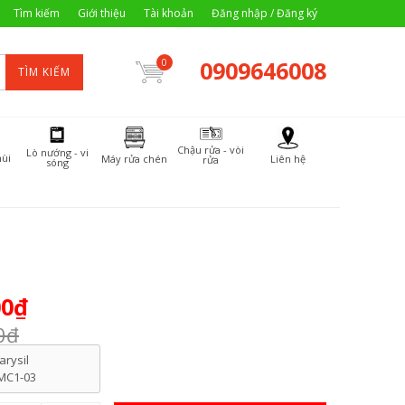
Tìm kiếm
Giới thiệu
Tài khoản
Đăng nhập / Đăng ký
0909646008
0
TÌM KIẾM
Chậu rửa - vòi
Lò nướng - vi
ùi
Máy rửa chén
Liên hệ
rửa
sóng
00₫
0₫
arysil
MC1-03