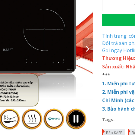
Tình trạng: c
Đổi trả sản p
Gọi ngay Hotl
Thương Hiệu:
Sản xuất: Nh
***
1. Miễn phí t
2. Miễn phí v
Chí Minh (các
3. Bảo hành c
Tags:
Bếp KAFF
B