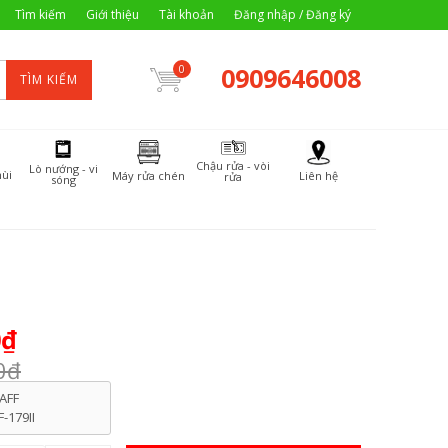
Tìm kiếm
Giới thiệu
Tài khoản
Đăng nhập / Đăng ký
0909646008
0
TÌM KIẾM
Chậu rửa - vòi
Lò nướng - vi
ùi
Máy rửa chén
Liên hệ
rửa
sóng
0₫
0₫
AFF
F-179II