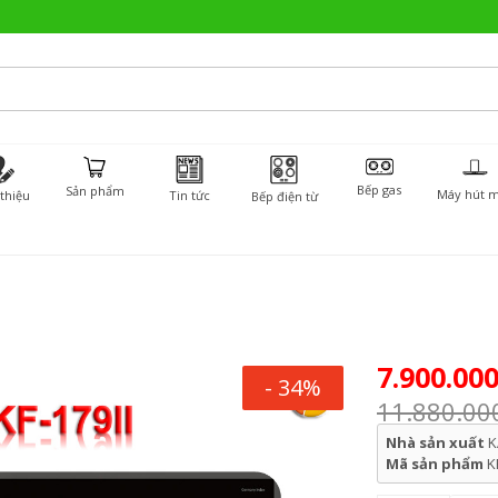
Bếp gas
Sản phẩm
Máy hút m
 thiệu
Tin tức
Bếp điện từ
7.900.00
- 34%
11.880.00
Nhà sản xuất
K
Mã sản phẩm
K