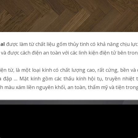
al
được làm từ chất liệu gốm thủy tinh có khả năng chịu lực
 và được cách điện an toàn với các linh kiện điện tử bên t
n từ, là một loại kính có chất lượng cao, rất cứng, bền và 
 đập .... Mặt kính gồm các thấu kính hội tụ, truyền nhiệ
 màu xám liền nguyên khối, an toàn, thẩm mỹ và tiện trong v