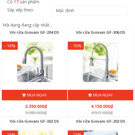
Có
17
sản phẩm.
Sắp xếp theo:
Nội dung đang cập nhật...
Vòi rửa Giovani GF-204 DS
Vòi rửa Giovani GF-306 DS
- 16%
- 16%
MUA NGAY
MUA NGAY
3.350.000₫
4.150.000₫
3.980.000₫
4.921.000₫
Vòi rửa Giovani GF-302 DS
Vòi rửa Giovani GF-202 DS
- 16%
- 15%