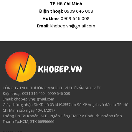
TP.Hồ Chí Minh
Điện thoại:
0909 646 008
Hotline
: 0909 646 008
Email
: khobep.vn@gmail.com
CÔNG TY TNHH THƯƠNG MẠI DỊCH VỤ TƯ VẤN SIÊU VIỆT
​Điện thoại: 0931 316 409 - 0909 646 008
Email: khobep.vn@gmail.com
Giấy chứng nhận ĐKKD số 0314194557 do Sở Kế hoạch và đầu tư TP. Hồ
Chí Minh cấp ngày 10/01/2017
Thông Tin Tài Khoản: ACB - Ngân Hàng TMCP Á Châu chi nhánh Bình
Thạnh Tp.HCM, STK 66996666