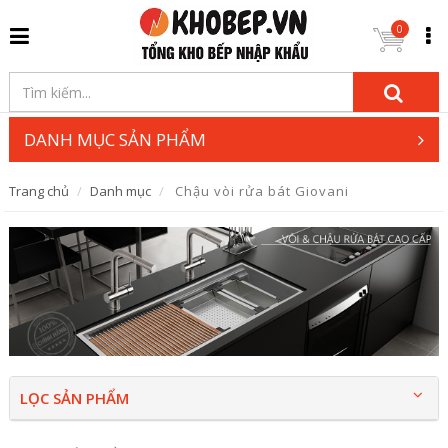
0
DANH MỤC SẢN PHẨM
Trang chủ
Danh mục
Chậu vòi rửa bát Giovani
LỌC SẢN PHẨM