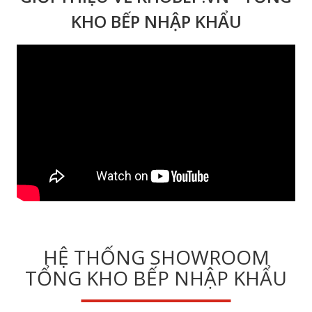
KHO BẾP NHẬP KHẨU
HỆ THỐNG SHOWROOM
TỔNG KHO BẾP NHẬP KHẨU