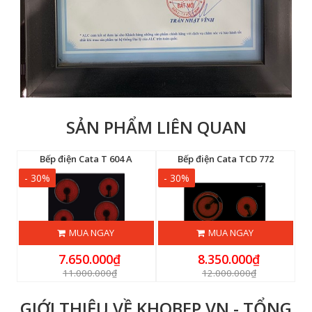
SẢN PHẨM LIÊN QUAN
BK
Bếp điện Cata T 604 A
Bếp điện Cata TCD 772
- 30%
- 30%
-
MUA NGAY
MUA NGAY
7.650.000₫
8.350.000₫
11.000.000₫
12.000.000₫
GIỚI THIỆU VỀ KHOBEP.VN - TỔNG