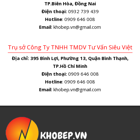
TP.Biên Hòa, Đồng Nai
Điện thoại:
0932 739 439
Hotline
: 0909 646 008
Email
: khobep.vn@gmail.com
Trụ sở Công Ty TNHH TMDV Tư Vấn Siêu Việt
Địa chỉ:
395 Bình Lợi, Phường 13, Quận Bình Thạnh,
TP.Hồ Chí Minh
Điện thoại:
0909 646 008
Hotline
: 0909 646 008
Email
: khobep.vn@gmail.com