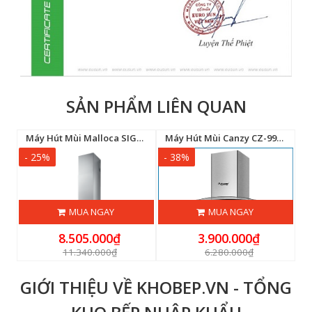
SẢN PHẨM LIÊN QUAN
anzy CZ-70FA9
Máy Hút Mùi Malloca SIGMA K820T
Máy Hút Mùi Canzy CZ-9970S
- 25%
- 38%
-
MUA NGAY
MUA NGAY
8.505.000₫
3.900.000₫
11.340.000₫
6.280.000₫
GIỚI THIỆU VỀ KHOBEP.VN - TỔNG