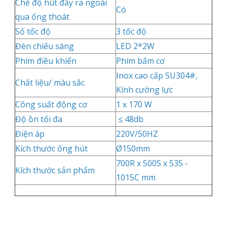
Chế độ hút đẩy ra ngoài
Có
qua ống thoát
Số tốc độ
3 tốc độ
Đèn chiếu sáng
LED 2*2W
Phím điều khiển
Phím bấm cơ
Inox cao cấp SU304#,
Chất liệu/ màu sắc
Kính cường lực
Công suất động cơ
1 x 170 W
Độ ồn tối đa
≤ 48db
Điện áp
220V/50HZ
Kích thước ống hút
Ø150mm
700R x 500S x 535 -
Kích thước sản phẩm
1015C mm