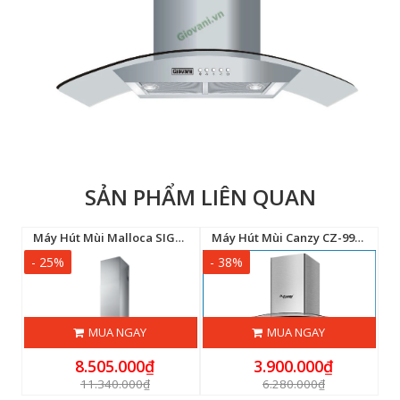
SẢN PHẨM LIÊN QUAN
anzy CZ-70FA9
Máy Hút Mùi Malloca SIGMA K820T
Máy Hút Mùi Canzy CZ-9970S
- 25%
- 38%
-
MUA NGAY
MUA NGAY
8.505.000₫
3.900.000₫
11.340.000₫
6.280.000₫