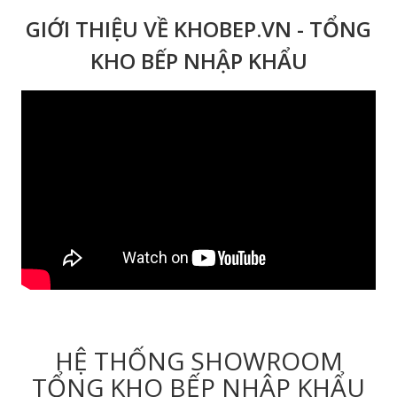
GIỚI THIỆU VỀ KHOBEP.VN - TỔNG
KHO BẾP NHẬP KHẨU
HỆ THỐNG SHOWROOM
TỔNG KHO BẾP NHẬP KHẨU