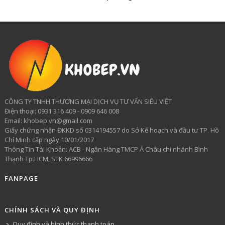
CÔNG TY TNHH THƯƠNG MẠI DỊCH VỤ TƯ VẤN SIÊU VIỆT
​Điện thoại: 0931 316 409 - 0909 646 008
Email: khobep.vn@gmail.com
Giấy chứng nhận ĐKKD số 0314194557 do Sở Kế hoạch và đầu tư TP. Hồ
Chí Minh cấp ngày 10/01/2017
Thông Tin Tài Khoản: ACB - Ngân Hàng TMCP Á Châu chi nhánh Bình
Thạnh Tp.HCM, STK 66996666
FANPAGE
CHÍNH SÁCH VÀ QUY ĐỊNH
Quy định và hình thức thanh toán