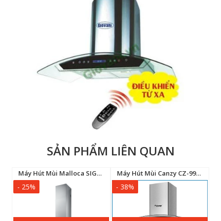
SẢN PHẨM LIÊN QUAN
anzy CZ-70FA9
Máy Hút Mùi Malloca SIGMA K820T
Máy Hút Mùi Canzy CZ-9970S
- 25%
- 38%
-