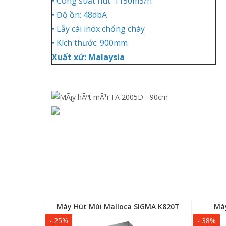
• Công suất hút: 1150m3/h
• Độ ồn: 48dbA
• Lẫy cài inox chống cháy
• Kích thước: 900mm
Xuất xứ: Malaysia
-70FA9
Máy Hút Mùi Malloca SIGMA K820T
Máy
- 25%
- 38%