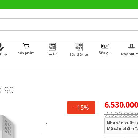
Bếp gas
Sản phẩm
Máy hút m
 thiệu
Tin tức
Bếp điện từ
D 90
6.530.00
- 15%
7.690.000
Nhà sản xuất
L
Mã sản phẩm
T