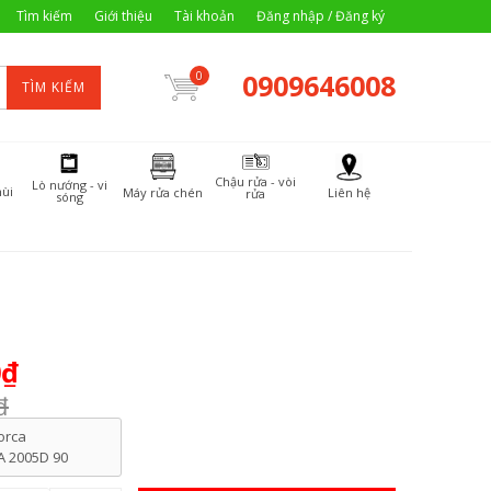
Tìm kiếm
Giới thiệu
Tài khoản
Đăng nhập / Đăng ký
0909646008
0
TÌM KIẾM
Chậu rửa - vòi
Lò nướng - vi
ùi
Máy rửa chén
Liên hệ
rửa
sóng
0₫
₫
orca
A 2005D 90