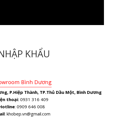
NHẬP KHẨU
owroom Bình Dương
ơng, P.Hiệp Thành, TP.Thủ Dầu Một, Bình Dương
ện thoại:
0931 316 409
Hotline
: 0909 646 008
ail
: khobep.vn@gmail.com