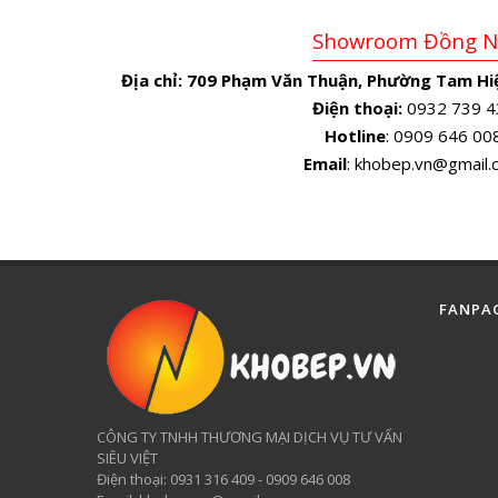
Showroom Đồng N
Địa chỉ:
709 Phạm Văn Thuận, Phường Tam Hiệ
Điện thoại:
0932 739 4
Hotline
: 0909 646 00
Email
: khobep.vn@gmail
FANPA
CÔNG TY TNHH THƯƠNG MẠI DỊCH VỤ TƯ VẤN
SIÊU VIỆT
​Điện thoại: 0931 316 409 - 0909 646 008