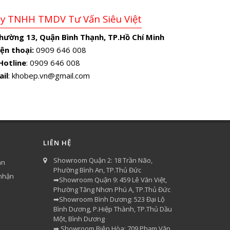
Ty TNHH TMDV Tư Vấn Siêu Việt
Phường 13, Quận Bình Thạnh, TP.Hồ Chí Minh
ện thoại:
0909 646 008
Hotline
: 0909 646 008
ail
: khobep.vn@gmail.com
LIÊN HỆ
Showroom Quận 2: 18 Trần Não,
án
Phường Bình An, TP.Thủ Đức
 nhận
➡Showroom Quận 9: 459 Lê Văn Việt,
Phường Tăng Nhơn Phú A, TP.Thủ Đức
➡Showroom Bình Dương: 523 Đại Lộ
Bình Dương, P.Hiệp Thành, TP.Thủ Dầu
Một, Bình Dương
➡ Showroom Biên Hòa: 709 Phạm Văn