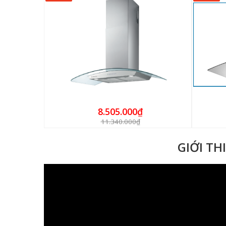
8.505.000₫
11.340.000₫
GIỚI TH