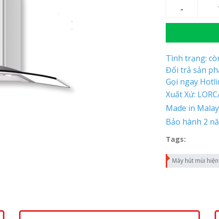
Tình trạng: c
Đổi trả sản p
Gọi ngay Hotl
Xuất Xứ: LORC
Made in Malay
Bảo hành 2 n
Tags:
Máy hút mùi hiện