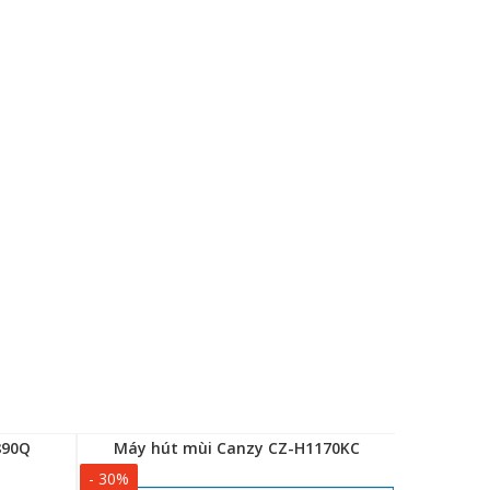
890Q
Máy hút mùi Canzy CZ-H1170KC
Máy hú
- 30%
- 30%