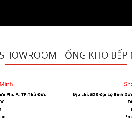
 SHOWROOM TỔNG KHO BẾP 
 Minh
Sh
ơn Phú A, TP.Thủ Đức
Địa chỉ:
523 Đại Lộ Bình Dư
08
Đi
8
.com
Em