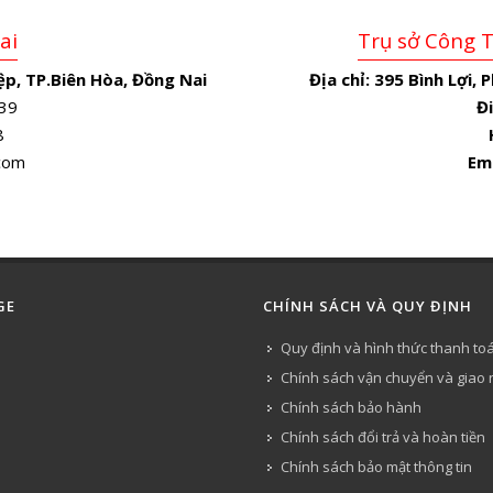
ai
Trụ sở Công 
p, TP.Biên Hòa, Đồng Nai
Địa chỉ:
395 Bình Lợi, 
39
Đi
8
.com
Em
GE
CHÍNH SÁCH VÀ QUY ĐỊNH
Quy định và hình thức thanh to
Chính sách vận chuyển và giao
Chính sách bảo hành
Chính sách đổi trả và hoàn tiền
Chính sách bảo mật thông tin