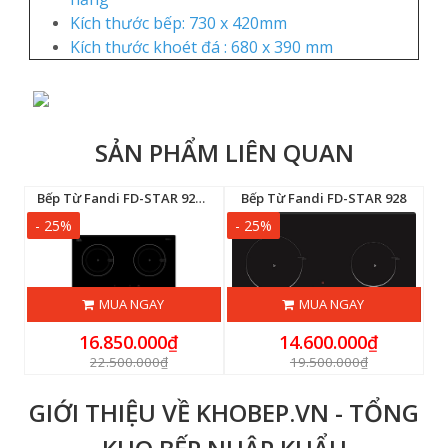
Kích thước bếp: 730 x 420mm
Kích thước khoét đá : 680 x 390 mm
SẢN PHẨM LIÊN QUAN
Bếp Từ Fandi FD-STAR 928 MS
Bếp Từ Fandi FD-STAR 928
- 25%
- 25%
-
MUA NGAY
MUA NGAY
16.850.000₫
14.600.000₫
22.500.000₫
19.500.000₫
GIỚI THIỆU VỀ KHOBEP.VN - TỔNG