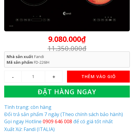
9.080.000₫
11.350.000₫
Nhà sản xuất
Fandi
Mã sản phẩm
FD-226IH
THÊM VÀO GIỎ
ĐẶT HÀNG NGAY
Tình trạng: còn hàng
Đổi trả sản phẩm 7 ngày (Theo chính sách bảo hành)
Gọi ngay Hotline
0909 646 008
để có giá tốt nhất
Xuất Xứ: Fandi (ITALIA)