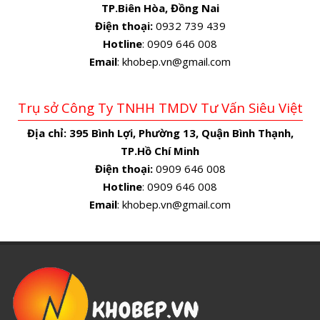
TP.Biên Hòa, Đồng Nai
Điện thoại:
0932 739 439
Hotline
: 0909 646 008
Email
: khobep.vn@gmail.com
Trụ sở Công Ty TNHH TMDV Tư Vấn Siêu Việt
Địa chỉ:
395 Bình Lợi, Phường 13, Quận Bình Thạnh,
TP.Hồ Chí Minh
Điện thoại:
0909 646 008
Hotline
: 0909 646 008
Email
: khobep.vn@gmail.com