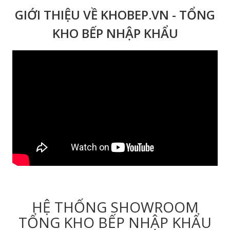
GIỚI THIỆU VỀ KHOBEP.VN - TỔNG
KHO BẾP NHẬP KHẨU
HỆ THỐNG SHOWROOM
TỔNG KHO BẾP NHẬP KHẨU