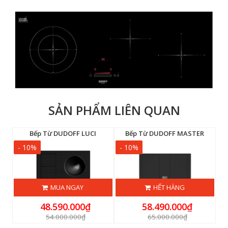
SẢN PHẨM LIÊN QUAN
F IVY F3B (IH-F3B)
Bếp Từ DUDOFF LUCI
Bếp Từ DUDOFF MASTER
- 10%
- 10%
-
MUA NGAY
HẾT HÀNG
48.590.000₫
58.490.000₫
54.000.000₫
65.000.000₫