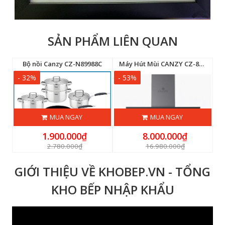
SẢN PHẨM LIÊN QUAN
iệnTừ Canzy CZ-B6886TEC
Bộ nồi Canzy CZ-N89988C
Máy Hút Mùi CANZY CZ-829CT
- 32%
- 53%
-
MUA NGAY
MUA NGAY
1.900.000₫
8.000.000₫
2.780.000₫
16.980.000₫
GIỚI THIỆU VỀ KHOBEP.VN - TỔNG
KHO BẾP NHẬP KHẨU