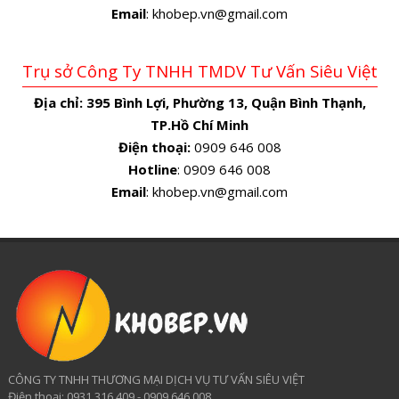
Email
: khobep.vn@gmail.com
Trụ sở Công Ty TNHH TMDV Tư Vấn Siêu Việt
Địa chỉ:
395 Bình Lợi, Phường 13, Quận Bình Thạnh,
TP.Hồ Chí Minh
Điện thoại:
0909 646 008
Hotline
: 0909 646 008
Email
: khobep.vn@gmail.com
CÔNG TY TNHH THƯƠNG MẠI DỊCH VỤ TƯ VẤN SIÊU VIỆT
​Điện thoại: 0931 316 409 - 0909 646 008