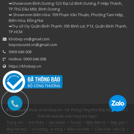
➡Showroom Bình Dương: 523 Đại Lộ Bình Dương, P.Hiệp Thành,
TP.Thủ Dầu Một, Bình Dương
➡ Showroom Biên Hòa: 709 Phạm Văn Thuận, Phường Tam Hiệp,
Biên Hòa, Đồng Nai
➡Trụ sở Cty Quận Bình Thạnh: 395 Bình Lợi, P13, Quận Bình Thạnh,
TP.HCM
khobep.vn@gmail.com
bepsieuviet.vn@gmail.com
0909 646 008
Hotline: 0909 646 008
https://khobep.vn
© Bản quyền thuộc về Khobep.vn - Hệ Thống Tổng Kho Bếp Nhập Khẩu |
Thiết kế website bán hàng
bởi Sapo
Trang chủ
/
Giới thiệu
/
Sản phẩm
/
Tin tức
/
Bếp điện từ
/
Bếp gas
/
Máy hút mùi
/
Lò nướng - vi sóng
/
Máy rửa chén
/
Chậu rửa - vòi rửa
/