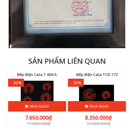
SẢN PHẨM LIÊN QUAN
BK
Bếp điện Cata T 604 A
Bếp điện Cata TCD 772
- 30%
- 30%
-
MUA NGAY
MUA NGAY
7.650.000₫
8.350.000₫
11.000.000₫
12.000.000₫