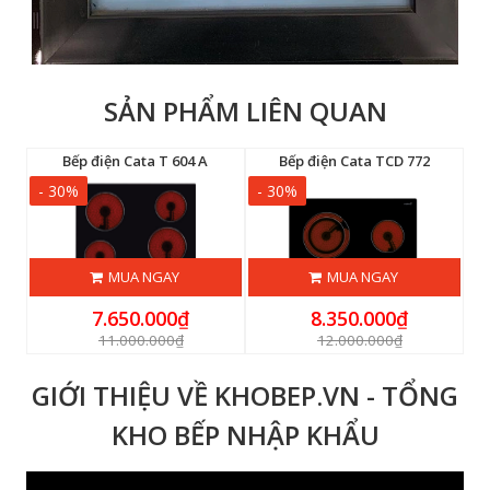
SẢN PHẨM LIÊN QUAN
BK
Bếp điện Cata T 604 A
Bếp điện Cata TCD 772
- 30%
- 30%
-
MUA NGAY
MUA NGAY
7.650.000₫
8.350.000₫
11.000.000₫
12.000.000₫
GIỚI THIỆU VỀ KHOBEP.VN - TỔNG
KHO BẾP NHẬP KHẨU