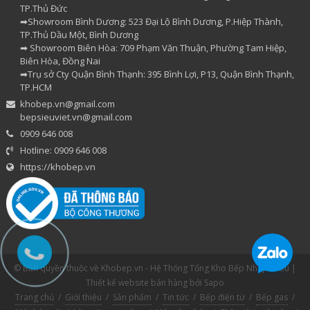
TP.Thủ Đức
➡Showroom Bình Dương: 523 Đại Lộ Bình Dương, P.Hiệp Thành,
TP.Thủ Dầu Một, Bình Dương
➡ Showroom Biên Hòa: 709 Phạm Văn Thuận, Phường Tam Hiệp,
Biên Hòa, Đồng Nai
➡Trụ sở Cty Quận Bình Thạnh: 395 Bình Lợi, P13, Quận Bình Thạnh,
TP.HCM
khobep.vn@gmail.com
bepsieuviet.vn@gmail.com
0909 646 008
Hotline: 0909 646 008
https://khobep.vn
© Bản quyền thuộc về Khobep.vn - Hệ Thống Tổng Kho Bếp Nhập Khẩu |
Thiết kế website bán hàng
bởi Sapo
Trang chủ
/
Giới thiệu
/
Sản phẩm
/
Tin tức
/
Bếp điện từ
/
Bếp gas
/