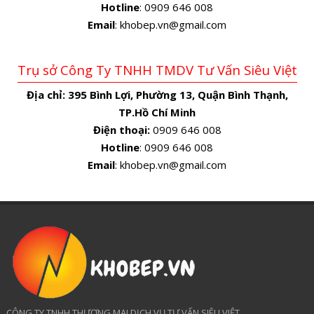
Hotline
: 0909 646 008
Email
: khobep.vn@gmail.com
Trụ sở Công Ty TNHH TMDV Tư Vấn Siêu Việt
Địa chỉ:
395 Bình Lợi, Phường 13, Quận Bình Thạnh,
TP.Hồ Chí Minh
Điện thoại:
0909 646 008
Hotline
: 0909 646 008
Email
: khobep.vn@gmail.com
CÔNG TY TNHH THƯƠNG MẠI DỊCH VỤ TƯ VẤN SIÊU VIỆT