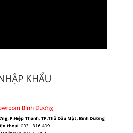
NHẬP KHẨU
owroom Bình Dương
ơng, P.Hiệp Thành, TP.Thủ Dầu Một, Bình Dương
ện thoại:
0931 316 409