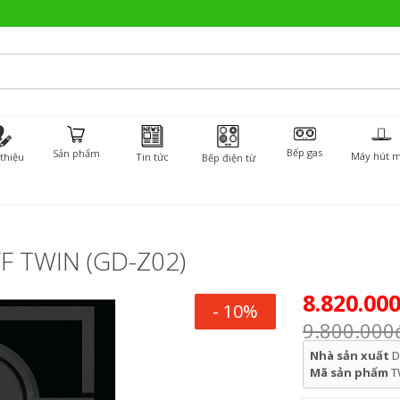
Bếp gas
Sản phẩm
Máy hút m
 thiệu
Tin tức
Bếp điện từ
 TWIN (GD-Z02)
8.820.00
- 10%
9.800.000
Nhà sản xuất
D
Mã sản phẩm
T