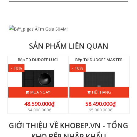
SẢN PHẨM LIÊN QUAN
F IVY F3B (IH-F3B)
Bếp Từ DUDOFF LUCI
Bếp Từ DUDOFF MASTER
- 10%
- 10%
-
MUA NGAY
HẾT HÀNG
48.590.000₫
58.490.000₫
54.000.000₫
65.000.000₫
GIỚI THIỆU VỀ KHOBEP.VN - TỔNG
KHO BẾP NHẬP KHẨU