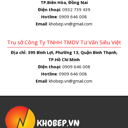
TP.Biên Hòa, Đồng Nai
Điện thoại:
0932 739 439
Hotline
: 0909 646 008
Email
: khobep.vn@gmail.com
Trụ sở Công Ty TNHH TMDV Tư Vấn Siêu Việt
Địa chỉ:
395 Bình Lợi, Phường 13, Quận Bình Thạnh,
TP.Hồ Chí Minh
Điện thoại:
0909 646 008
Hotline
: 0909 646 008
Email
: khobep.vn@gmail.com