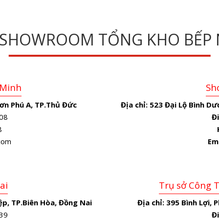
 SHOWROOM TỔNG KHO BẾP 
 Minh
Sh
ơn Phú A, TP.Thủ Đức
Địa chỉ:
523 Đại Lộ Bình Dư
08
Đi
8
.com
Em
ai
Trụ sở Công 
p, TP.Biên Hòa, Đồng Nai
Địa chỉ:
395 Bình Lợi, 
39
Đi