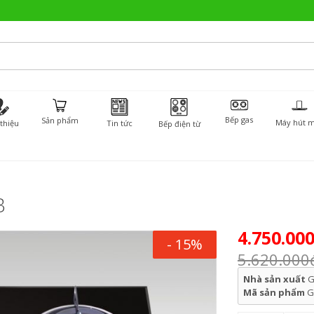
Bếp gas
Sản phẩm
Máy hút m
 thiệu
Tin tức
Bếp điện từ
B
4.750.00
- 15%
5.620.000
Nhà sản xuất
G
Mã sản phẩm
G