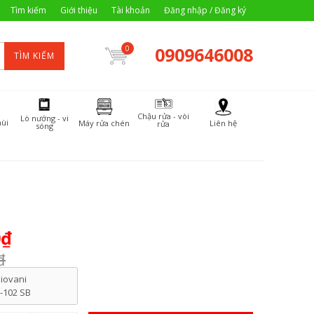
Tìm kiếm
Giới thiệu
Tài khoản
Đăng nhập / Đăng ký
0909646008
0
TÌM KIẾM
Chậu rửa - vòi
Lò nướng - vi
ùi
Máy rửa chén
Liên hệ
rửa
sóng
0₫
₫
iovani
-102 SB