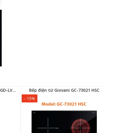
Máy rửa chén độc lập Giovani GD-LVS337SX
Bếp điện từ Giovani GC-73021 HSC
Bếp điệ
- 15%
- 15%