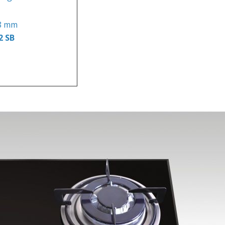
 8 mm
2 SB