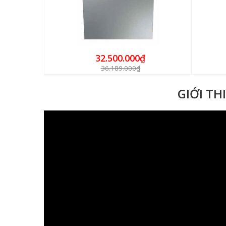
32.500.000₫
36.189.000₫
GIỚI TH