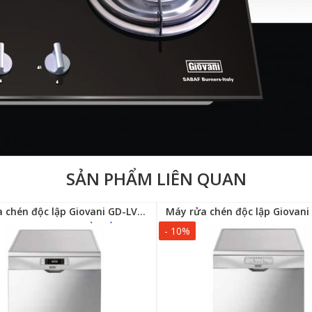
SẢN PHẨM LIÊN QUAN
Máy rửa chén độc lập Giovani GD-LVS375SX
- 10%