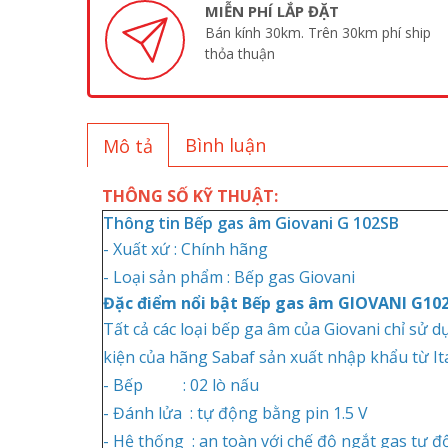
MIỄN PHÍ LẮP ĐẶT
Bán kính 30km. Trên 30km phí ship
thỏa thuận
Bình luận
Mô tả
THÔNG SỐ KỸ THUẬT:
Thông tin Bếp gas âm Giovani G 102SB
- Xuất xứ : Chính hãng
- Loại sản phẩm :
Bếp gas Giovani
Đặc điểm nổi bật Bếp gas âm GIOVANI G102
Tất cả các loại bếp ga âm của Giovani chỉ sử d
kiện của hãng Sabaf sản xuất nhập khẩu từ Ita
- Bếp : 02 lò nấu
- Đánh lửa : tự động bằng pin 1.5 V
- Hệ thống : an toàn với chế độ ngắt gas tự đ