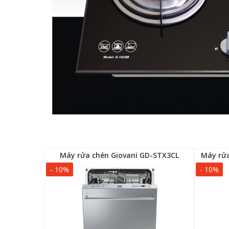
 SD bridge
Máy rửa chén Giovani GD-STX3CL
- 10%
- 10%