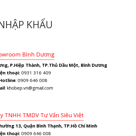
NHẬP KHẨU
owroom Bình Dương
ơng, P.Hiệp Thành, TP.Thủ Dầu Một, Bình Dương
ện thoại:
0931 316 409
Hotline
: 0909 646 008
ail
: khobep.vn@gmail.com
Ty TNHH TMDV Tư Vấn Siêu Việt
Phường 13, Quận Bình Thạnh, TP.Hồ Chí Minh
ện thoại:
0909 646 008