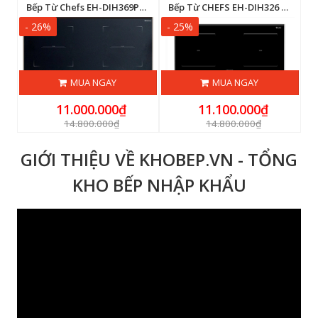
5
Bếp Từ Chefs EH-DIH369PRO
Bếp Từ CHEFS EH-DIH326 PRO
- 26%
- 25%
-
MUA NGAY
MUA NGAY
11.000.000₫
11.100.000₫
14.800.000₫
14.800.000₫
GIỚI THIỆU VỀ KHOBEP.VN - TỔNG
KHO BẾP NHẬP KHẨU