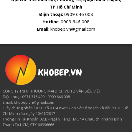
TP.Hồ Chí Minh
Điện thoại:
0909 646 008
Hotline
: 0909 646 008
Email
: khobep.vn@gmail.com
CÔNG TY TNHH THƯƠNG MẠI DỊCH VỤ TƯ VẤN SIÊU VIỆT
​Điện thoại: 0931 316 409 - 0909 646 008
Email: khobep.vn@gmail.com
Giấy chứng nhận ĐKKD số 0314194557 do Sở Kế hoạch và đầu tư TP. Hồ
Chí Minh cấp ngày 10/01/2017
Thông Tin Tài Khoản: ACB - Ngân Hàng TMCP Á Châu chi nhánh Bình
Thạnh Tp.HCM, STK 66996666