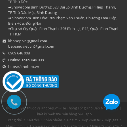
TP.Thủ Đức
➡Showroom Bình Dương: 523 Đại Lộ Bình Dương, P.Hiệp Thành,
TP.Thủ Dầu Một, Bình Dương
➡ Showroom Biên Hòa: 709 Phạm Văn Thuận, Phường Tam Hiệp,
Biên Hòa, Đồng Nai
➡Trụ sở Cty Quận Bình Thạnh: 395 Bình Lợi, P13, Quận Bình Thạnh,
TP.HCM
khobep.vn@gmail.com
bepsieuviet.vn@gmail.com
0909 646 008
Hotline: 0909 646 008
https://khobep.vn
© Bản quyền thuộc về Khobep.vn - Hệ Thống Tổng Kho Bếp Nhập Khẩu |
Thiết kế website bán hàng
bởi Sapo
Trang chủ
/
Giới thiệu
/
Sản phẩm
/
Tin tức
/
Bếp điện từ
/
Bếp gas
/
Máy hút mùi
/
Lò nướng - vi sóng
/
Máy rửa chén
/
Chậu rửa - vòi rửa
/