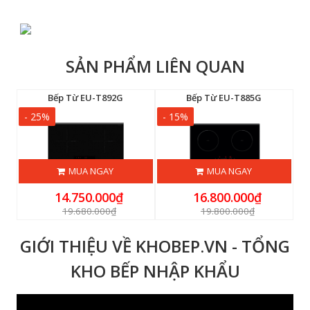
SẢN PHẨM LIÊN QUAN
Bếp Từ EU-T892G
Bếp Từ EU-T885G
- 25%
- 15%
-
MUA NGAY
MUA NGAY
14.750.000₫
16.800.000₫
19.680.000₫
19.800.000₫
GIỚI THIỆU VỀ KHOBEP.VN - TỔNG
KHO BẾP NHẬP KHẨU