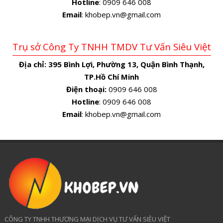
Hotline
: 0909 646 008
Email
: khobep.vn@gmail.com
Trụ sở Công Ty TNHH TMDV Tư Vấn Siêu Việt
Địa chỉ:
395 Bình Lợi, Phường 13, Quận Bình Thạnh,
TP.Hồ Chí Minh
Điện thoại:
0909 646 008
Hotline
: 0909 646 008
Email
: khobep.vn@gmail.com
CÔNG TY TNHH THƯƠNG MẠI DỊCH VỤ TƯ VẤN SIÊU VIỆT