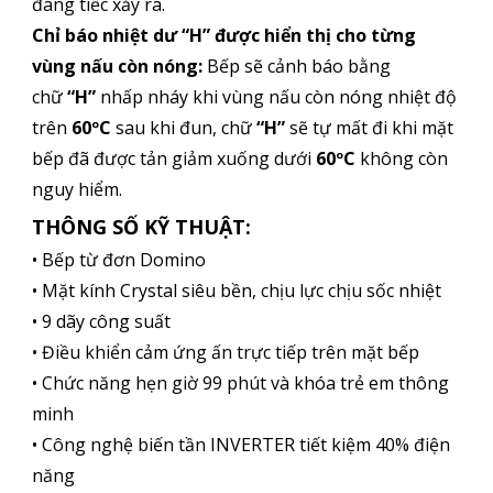
đáng tiếc xảy ra.
Chỉ báo nhiệt dư “H” được hiển thị cho từng
vùng nấu còn nóng:
Bếp sẽ cảnh báo bằng
chữ
“H”
nhấp nháy khi vùng nấu còn nóng nhiệt độ
trên
60ºC
sau khi đun, chữ
“H”
sẽ tự mất đi khi mặt
bếp đã được tản giảm xuống dưới
60ºC
không còn
nguy hiểm.
THÔNG SỐ KỸ THUẬT:
• Bếp từ đơn Domino
• Mặt kính Crystal siêu bền, chịu lực chịu sốc nhiệt
• 9 dãy công suất
• Điều khiển cảm ứng ấn trực tiếp trên mặt bếp
• Chức năng hẹn giờ 99 phút và khóa trẻ em thông
minh
• Công nghệ biến tần INVERTER tiết kiệm 40% điện
năng