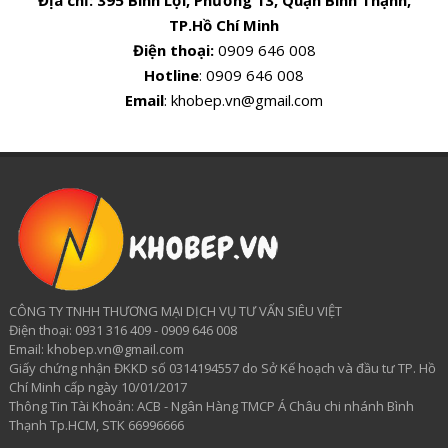
Địa chỉ:
395 Bình Lợi, Phường 13, Quận Bình Thạnh,
TP.Hồ Chí Minh
Điện thoại:
0909 646 008
Hotline
: 0909 646 008
Email
: khobep.vn@gmail.com
CÔNG TY TNHH THƯƠNG MẠI DỊCH VỤ TƯ VẤN SIÊU VIỆT
​Điện thoại: 0931 316 409 - 0909 646 008
Email: khobep.vn@gmail.com
Giấy chứng nhận ĐKKD số 0314194557 do Sở Kế hoạch và đầu tư TP. Hồ
Chí Minh cấp ngày 10/01/2017
Thông Tin Tài Khoản: ACB - Ngân Hàng TMCP Á Châu chi nhánh Bình
Thạnh Tp.HCM, STK 66996666