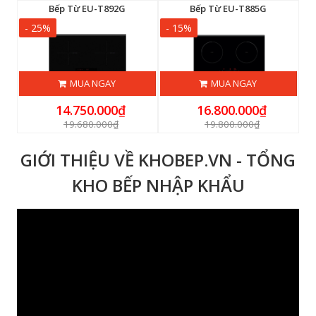
Bếp Từ EU-T892G
Bếp Từ EU-T885G
- 25%
- 15%
-
MUA NGAY
MUA NGAY
14.750.000₫
16.800.000₫
19.680.000₫
19.800.000₫
GIỚI THIỆU VỀ KHOBEP.VN - TỔNG
KHO BẾP NHẬP KHẨU