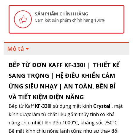
SẢN PHẨM CHÍNH HÃNG
Cam kết sản phẩm chính hãng 100%
Mô tả
BẾP TỪ ĐƠN KAFF KF-330I | THIẾT KẾ
SANG TRỌNG | HỆ ĐIỀU KHIỂN CẢM
ỨNG SIÊU NHẠY | AN TOÀN, BỀN BỈ
VÀ TIẾT KIỆM ĐIỆN NĂNG
Bếp từ Kaff
KF-330I
sử dụng mặt kính
Crystal
, mặt
kính được làm từ chất liệu gốm thủy tinh có khả
năng chịu nhiệt lên đến 1000°C, kháng sốc 750°C.
Bề mặt kính chịu nóng lạnh cũng như sự thay đổi