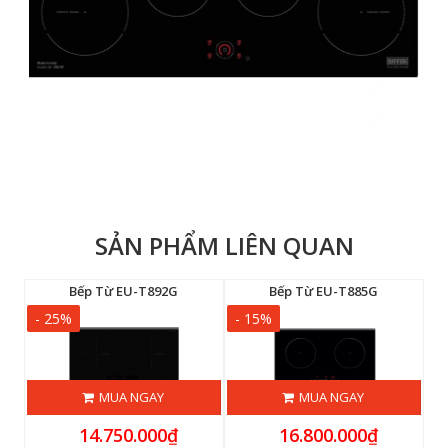
SẢN PHẨM LIÊN QUAN
Bếp Từ EU-T892G
Bếp Từ EU-T885G
- 25%
- 15%
-
MUA NGAY
MUA NGAY
14.750.000₫
16.800.000₫