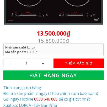
13.500.000₫
15.890.000₫
Nhà sản xuất
Lorca
Mã sản phẩm
LCI 807
THÊM VÀO GIỎ
ĐẶT HÀNG NGAY
Tình trạng: còn hàng
Đổi trả sản phẩm 7 ngày (Theo chính sách bảo hành)
Gọi ngay Hotline
0909 646 008
để có giá tốt nhất
Xuất Xứ: LORCA -Tây Ban Nha