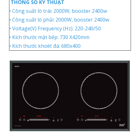
THÔNG SỐ KỸ THUẬT
• Công suất lò trái: 2000W, booster 2400w
• Công suất lò phải: 2000W, booster 2400w
• Voltage(V) Frequency (Hz): 220-240/50
• Kích thước mặt bếp: 730 X420mm
• Kích thước khoét đá: 680x400