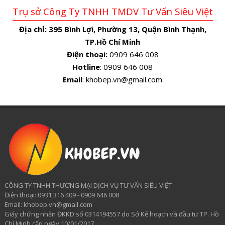
Trụ sở Công Ty TNHH TMDV Tư Vấn Siêu Việt
Địa chỉ:
395 Bình Lợi, Phường 13, Quận Bình Thạnh,
TP.Hồ Chí Minh
Điện thoại:
0909 646 008
Hotline
: 0909 646 008
Email
: khobep.vn@gmail.com
CÔNG TY TNHH THƯƠNG MẠI DỊCH VỤ TƯ VẤN SIÊU VIỆT
​Điện thoại: 0931 316 409 - 0909 646 008
Email: khobep.vn@gmail.com
Giấy chứng nhận ĐKKD số 0314194557 do Sở Kế hoạch và đầu tư TP. Hồ
Chí Minh cấp ngày 10/01/2017