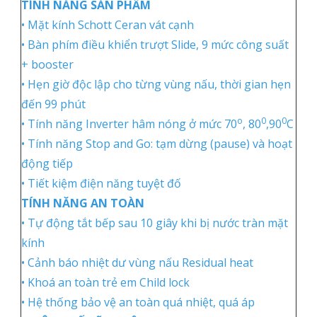
TÍNH NĂNG SẢN PHẨM
• Mặt kính Schott Ceran vát cạnh
• Bàn phím điều khiển trượt Slide, 9 mức công suất
+ booster
• Hẹn giờ độc lập cho từng vùng nấu, thời gian hẹn
đến 99 phút
o
0
0
• Tính năng Inverter hâm nóng ở mức 70
, 80
,90
C
• Tính năng Stop and Go: tạm dừng (pause) và hoạt
động tiếp
• Tiết kiệm điện năng tuyệt đố
TÍNH NĂNG AN TOÀN
• Tự động tắt bếp sau 10 giây khi bị nước tràn mặt
kính
• Cảnh báo nhiệt dư vùng nấu Residual heat
• Khoá an toàn trẻ em Child lock
• Hệ thống bảo vệ an toàn quá nhiệt, quá áp