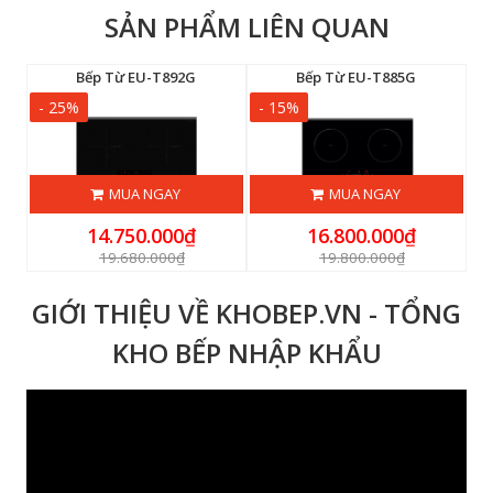
SẢN PHẨM LIÊN QUAN
Bếp Từ EU-T892G
Bếp Từ EU-T885G
- 25%
- 15%
-
MUA NGAY
MUA NGAY
14.750.000₫
16.800.000₫
19.680.000₫
19.800.000₫
GIỚI THIỆU VỀ KHOBEP.VN - TỔNG
KHO BẾP NHẬP KHẨU