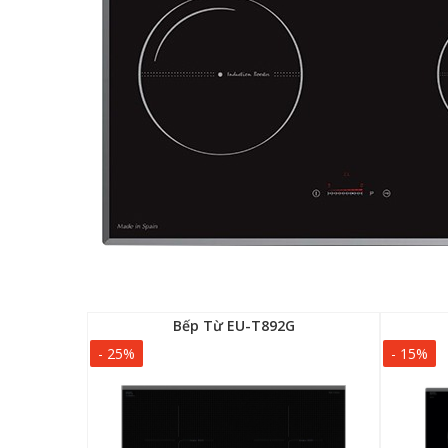
II
Bếp Từ EU-T892G
- 25%
- 15%