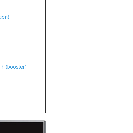
tion)
nh (booster)