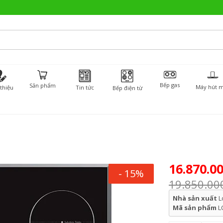
Bếp gas
Sản phẩm
Máy hút m
 thiệu
Tin tức
Bếp điện từ
16.870.0
- 15%
19.850.00
Nhà sản xuất
L
Mã sản phẩm
L