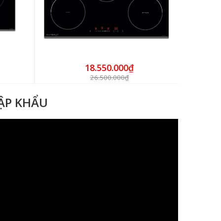
18.550.000₫
26.500.000₫
HẬP KHẨU