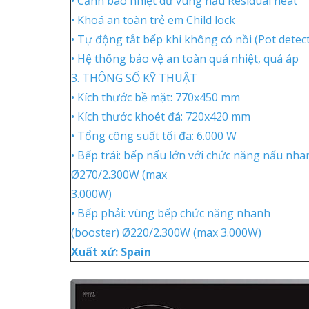
• Cảnh báo nhiệt dư vùng nấu Residual heat
• Khoá an toàn trẻ em Child lock
• Tự động tắt bếp khi không có nồi (Pot detec
• Hệ thống bảo vệ an toàn quá nhiệt, quá áp
3. THÔNG SỐ KỸ THUẬT
• Kích thước bề mặt: 770x450 mm
• Kích thước khoét đá: 720x420 mm
• Tổng công suất tối đa: 6.000 W
• Bếp trái: bếp nấu lớn với chức năng nấu nha
Ø270/2.300W (max
3.000W)
• Bếp phải: vùng bếp chức năng nhanh
(booster) Ø220/2.300W (max 3.000W)
Xuất xứ: Spain