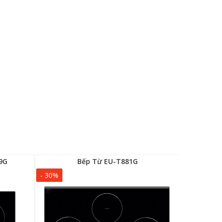
9G
Bếp Từ EU-T881G
Bế
- 30%
- 20%