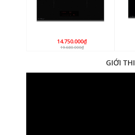
14.750.000₫
19.680.000₫
GIỚI TH