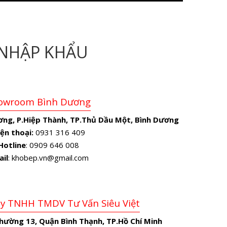
NHẬP KHẨU
owroom Bình Dương
ơng, P.Hiệp Thành, TP.Thủ Dầu Một, Bình Dương
ện thoại:
0931 316 409
Hotline
: 0909 646 008
ail
: khobep.vn@gmail.com
Ty TNHH TMDV Tư Vấn Siêu Việt
Phường 13, Quận Bình Thạnh, TP.Hồ Chí Minh