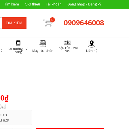
Tìm kiếm
Giới thiệu
Tài khoản
Đăng nhập / Đăng ký
0909646008
0
TÌM KIẾM
Chậu rửa - vòi
Lò nướng - vi
ùi
Máy rửa chén
Liên hệ
rửa
sóng
00₫
0₫
orca
CI 829