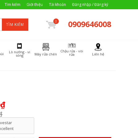
Tìm kiếm
Giới thiệu
Tài khoản
Đăng nhập / Đăng ký
0909646008
0
TÌM KIẾM
Chậu rửa - vòi
Lò nướng - vi
ùi
Máy rửa chén
Liên hệ
rửa
sóng
0₫
₫
ivestar
xcellent