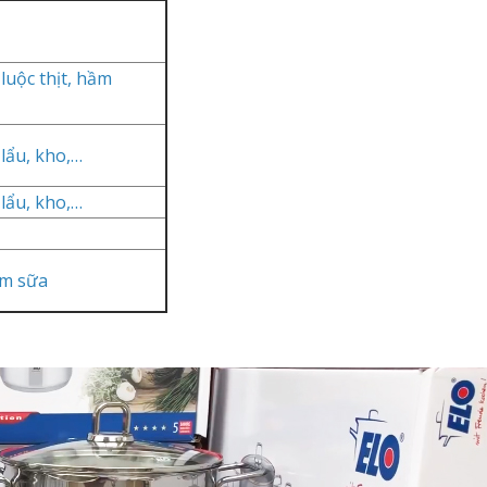
luộc thịt, hầm
lẩu, kho,…
lẩu, kho,…
âm sữa