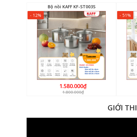
5304
Bộ nồi KAFF KF-ST003S
- 12%
- 51%
1.580.000₫
1.800.000₫
GIỚI TH