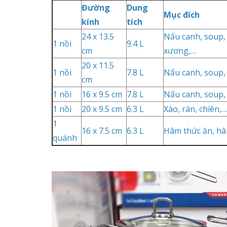
Đường
Dung
Mục đích
kính
tích
24 x 13.5
Nấu canh, soup, 
1 nồi
9.4 L
cm
xương,…
20 x 11.5
1 nồi
7.8 L
Nấu canh, soup, 
cm
1 nồi
16 x 9.5 cm
7.8 L
Nấu canh, soup, 
1 nồi
20 x 9.5 cm
6.3 L
Xào, rán, chiên,…
1
16 x 7.5 cm
6.3 L
Hâm thức ăn, h
quánh