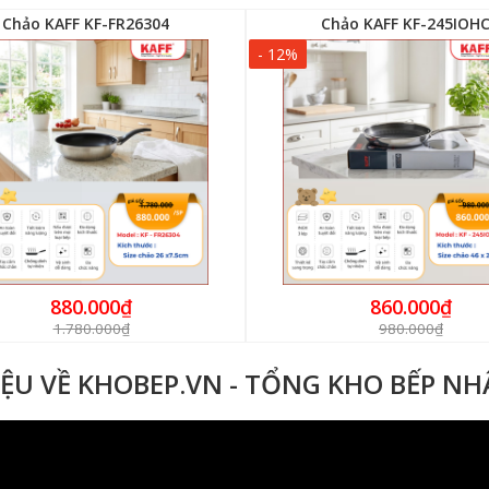
Chảo KAFF KF-FR26304
Chảo KAFF KF-245IOH
- 12%
880.000₫
860.000₫
1.780.000₫
980.000₫
IỆU VỀ KHOBEP.VN - TỔNG KHO BẾP N