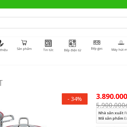
Bếp gas
Sản phẩm
Máy hút m
 thiệu
Tin tức
Bếp điện từ
T
3.890.00
- 34%
5.900.000
Nhà sản xuất
F
Mã sản phẩm
E