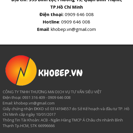
TP.Hồ Chí Minh
Điện thoại:
0909 646 008
Hotline
: 0909 646 008
Email
: khobep.vn@gmail.com
CÔNG TY TNHH THƯƠNG MẠI DỊCH VỤ TƯ VẤN SIÊU VIỆT
​Điện thoại: 0931 316 409 - 0909 646 008
Email: khobep.vn@gmail.com
Giấy chứng nhận ĐKKD số 0314194557 do Sở Kế hoạch và đầu tư TP. Hồ
Chí Minh cấp ngày 10/01/2017
Thông Tin Tài Khoản: ACB - Ngân Hàng TMCP Á Châu chi nhánh Bình
Thạnh Tp.HCM, STK 66996666