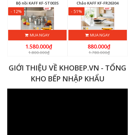
Bộ nồi KAFF KF-ST003S
Chảo KAFF KF-FR26304
- 12%
- 51%
-
MUA NGAY
MUA NGAY
1.580.000₫
880.000₫
1.800.000₫
1.780.000₫
GIỚI THIỆU VỀ KHOBEP.VN - TỔNG
KHO BẾP NHẬP KHẨU