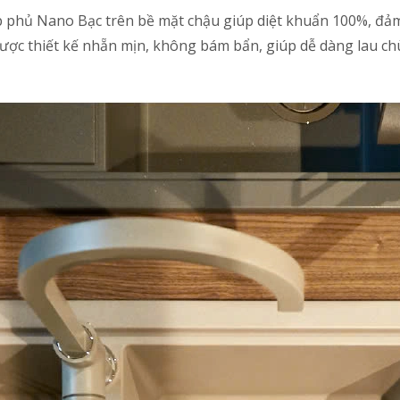
 phủ Nano Bạc trên bề mặt chậu giúp diệt khuẩn 100%, đảm 
ợc thiết kế nhẵn mịn, không bám bẩn, giúp dễ dàng lau chùi 