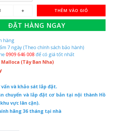
THÊM VÀO GIỎ
ĐẶT HÀNG NGAY
òn hàng
hẩm 7 ngày (Theo chính sách bảo hành)
ine
0909 646 008
để có giá tốt nhất
 Malloca (Tây Ban Nha)
y
ư vấn và khảo sát lắp đặt.
ận chuyển và lắp đặt cơ bản tại nội thành Hồ
 khu vực lân cận).
hính hãng 36 tháng tại nhà