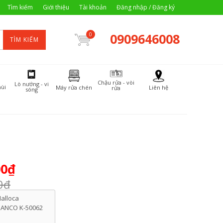
Tìm kiếm
Giới thiệu
Tài khoản
Đăng nhập / Đăng ký
0909646008
0
TÌM KIẾM
Chậu rửa - vòi
Lò nướng - vi
ùi
Máy rửa chén
Liên hệ
rửa
sóng
00₫
0₫
alloca
IANCO K-50062