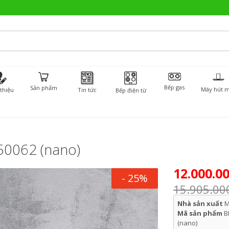
Bếp gas
Sản phẩm
Máy hút m
 thiệu
Tin tức
Bếp điện từ
50062 (nano)
12.000.0
- 25%
15.905.00
Nhà sản xuất
M
Mã sản phẩm
B
(nano)