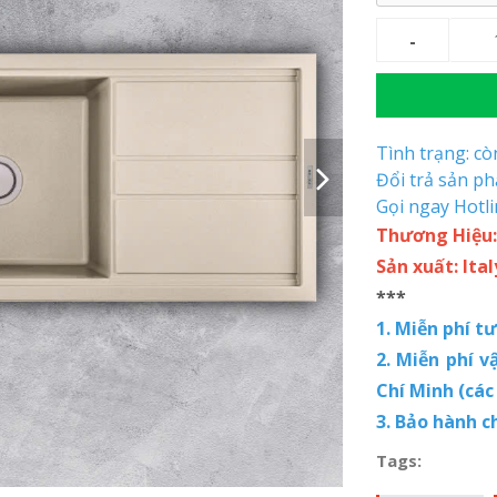
Tình trạng: c
Đổi trả sản p
Gọi ngay Hotl
Thương Hiệu:
Sản xuất: Ital
***
1. Miễn phí t
2. Miễn phí v
Chí Minh (các
3. Bảo hành c
Tags: