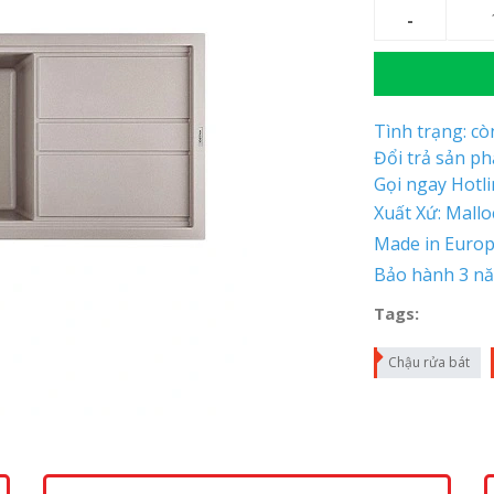
Tình trạng: c
Đổi trả sản p
Gọi ngay Hotl
Xuất Xứ: Mall
Made in Euro
Bảo hành 3 n
Tags:
Chậu rửa bát