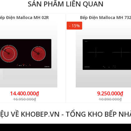
SẢN PHẨM LIÊN QUAN
ếp Điện Malloca MH 02R
Bếp Điện Malloca MH 732
- 15%
14.400.000₫
9.250.000₫
16.950.000₫
10.890.000₫
IỆU VỀ KHOBEP.VN - TỔNG KHO BẾP N