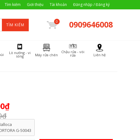
Tìm kiếm
Giới thiệu
Tài khoản
Đăng nhập / Đăng ký
0909646008
0
TÌM KIẾM
Chậu rửa - vòi
Lò nướng - vi
ùi
Máy rửa chén
Liên hệ
rửa
sóng
00₫
0₫
alloca
ORTORA G-50043