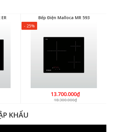
 ER
Bếp Điện Malloca MR 593
Bếp
- 25%
- 15%
13.700.000₫
18.300.000₫
HẬP KHẨU