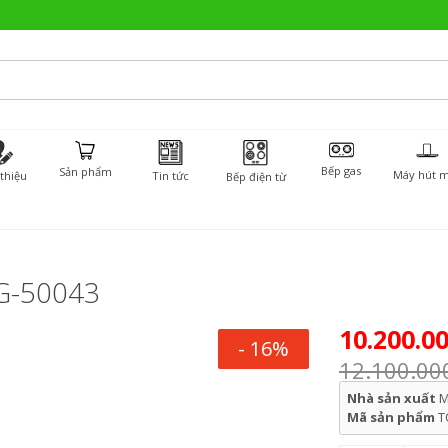
Bếp gas
Sản phẩm
Máy hút m
 thiệu
Tin tức
Bếp điện từ
G-50043
10.200.0
- 16%
12.100.00
Nhà sản xuất
M
Mã sản phẩm
T