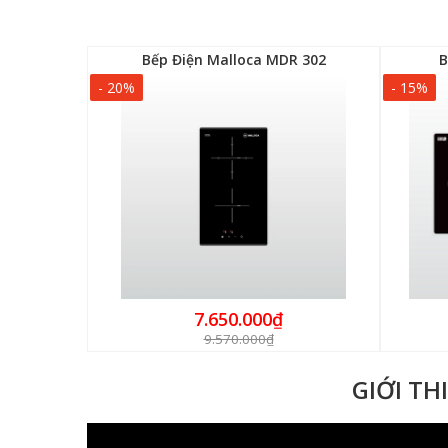
H 03IRA
Bếp Điện Malloca MDR 302
B
- 20%
- 15%
7.650.000₫
9.570.000₫
GIỚI TH