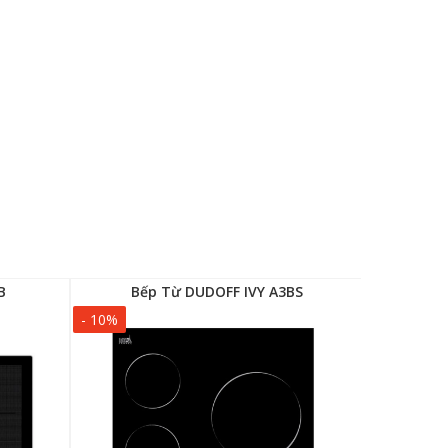
B
Bếp Từ DUDOFF IVY A3BS
Bế
- 10%
- 10%