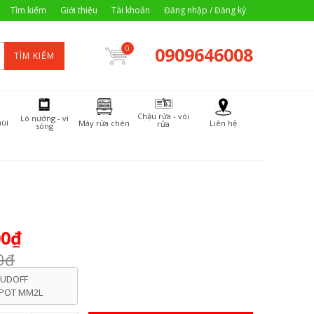
Tìm kiếm
Giới thiệu
Tài khoản
Đăng nhập / Đăng ký
0909646008
0
TÌM KIẾM
Chậu rửa - vòi
Lò nướng - vi
ùi
Máy rửa chén
Liên hệ
rửa
sóng
00₫
0₫
UDOFF
POT MM2L