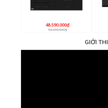
48.590.000₫
54.000.000₫
GIỚI TH