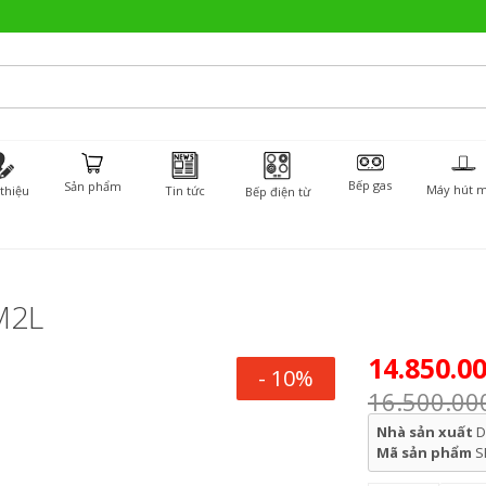
Bếp gas
Sản phẩm
Máy hút m
 thiệu
Tin tức
Bếp điện từ
M2L
14.850.0
- 10%
16.500.00
Nhà sản xuất
D
Mã sản phẩm
S