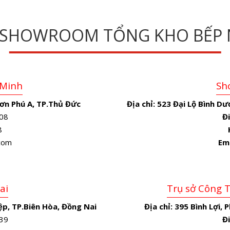
 SHOWROOM TỔNG KHO BẾP 
 Minh
Sh
ơn Phú A, TP.Thủ Đức
Địa chỉ:
523 Đại Lộ Bình Dư
08
Đi
8
.com
Em
ai
Trụ sở Công 
p, TP.Biên Hòa, Đồng Nai
Địa chỉ:
395 Bình Lợi, 
39
Đi