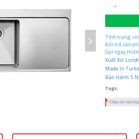
Tình trạng: c
Đổi trả sản p
Gọi ngay Hotl
Xuất Xứ: Lond
Made In Turk
Bảo Hành: 5 
Tags:
Chậu vòi rửa Du