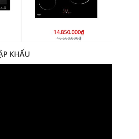
14.850.000₫
16.500.000₫
HẬP KHẨU