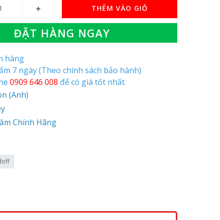
THÊM VÀO GIỎ
ĐẶT HÀNG NGAY
òn hàng
hẩm 7 ngày (Theo chính sách bảo hành)
ine
0909 646 008
để có giá tốt nhất
on (Anh)
ey
Năm Chính Hãng
doff