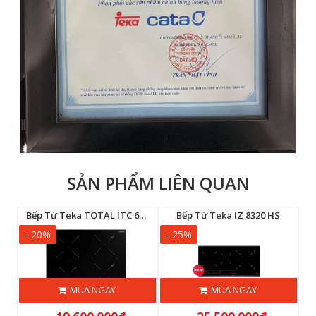
SẢN PHẨM LIÊN QUAN
Bếp Từ Teka TOTAL ITC 64630 BK MST
Bếp Từ Teka IZ 8320 HS
- 20%
- 25%
-
MUA NGAY
MUA NGAY