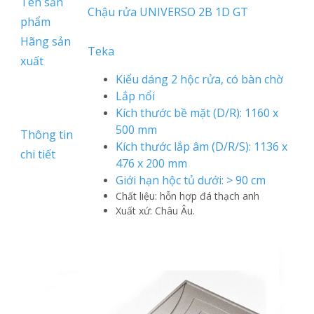
Tên sản
Chậu rửa UNIVERSO 2B 1D GT
phẩm
Hãng sản
Teka
xuất
Kiểu dáng 2 hộc rửa, có bàn chờ
Lắp nổi
Kích thước bề mặt (D/R): 1160 x
500 mm
Thông tin
Kích thước lắp âm (D/R/S): 1136 x
chi tiết
476 x 200 mm
Giới hạn hộc tủ dưới: > 90 cm
Chất liệu: hỗn hợp đá thạch anh
Xuất xứ: Châu Âu.