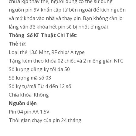
chưa kịp thay thế, người dùng có thể sử dụng
nguồn pin 9V khẩn cấp từ bên ngoài để kích nguồn
và mở khóa vào nhà và thay pin. Bạn không cần lo
lắng vấn đề khóa hết pin sẽ bị nhốt ở ngoài.
Thông Số Kĩ Thuật Chi Tiết
:
Thẻ từ
:
Loại thẻ 13.6 Mhz, RF chip/ A type
Tặng kèm theo khóa 02 chiếc và 2 miếng gián NFC
Số lượng đăng ký tối đa 50
Số lượng mã số 03
Số ký tự/mã Từ 4 đến 12 số
Chìa khóa: Không
Nguồn điện
:
Pin 04 pin AA 1,5V
Thời gian chạy của pin 24 tháng