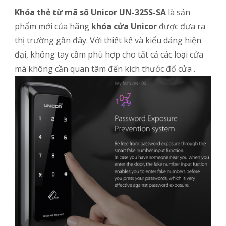
Khóa thẻ từ mã số Unicor UN-325S-SA
là sản
phẩm mới của hãng
khóa cửa Unicor
được đưa ra
thị trường gần đây. Với thiết kế và kiểu dáng hiện
đại, không tay cầm phù hợp cho tất cả các loại cửa
mà không cần quan tâm đến kích thước đố cửa .