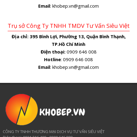
Email
: khobep.vn@gmail.com
Trụ sở Công Ty TNHH TMDV Tư Vấn Siêu Việt
Địa chỉ:
395 Bình Lợi, Phường 13, Quận Bình Thạnh,
TP.Hồ Chí Minh
Điện thoại:
0909 646 008
Hotline
: 0909 646 008
Email
: khobep.vn@gmail.com
CÔNG TY TNHH THƯƠNG MẠI DỊCH VỤ TƯ VẤN SIÊU VIỆT