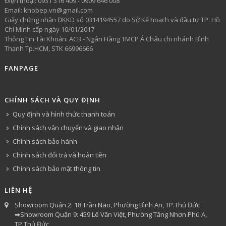
​Điện thoại: 0931 316 409 - 0909 646 008
Email: khobep.vn@gmail.com
Giấy chứng nhận ĐKKD số 0314194557 do Sở Kế hoạch và đầu tư TP. Hồ
Chí Minh cấp ngày 10/01/2017
Thông Tin Tài Khoản: ACB - Ngân Hàng TMCP Á Châu chi nhánh Bình
Thạnh Tp.HCM, STK 66996666
FANPAGE
CHÍNH SÁCH VÀ QUY ĐỊNH
Quy định và hình thức thanh toán
Chính sách vận chuyển và giao nhận
Chính sách bảo hành
Chính sách đổi trả và hoàn tiền
Chính sách bảo mật thông tin
LIÊN HỆ
Showroom Quận 2: 18 Trần Não, Phường Bình An, TP.Thủ Đức
➡Showroom Quận 9: 459 Lê Văn Việt, Phường Tăng Nhơn Phú A,
TP.Thủ Đức