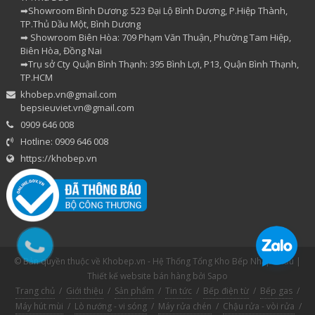
➡Showroom Bình Dương: 523 Đại Lộ Bình Dương, P.Hiệp Thành,
TP.Thủ Dầu Một, Bình Dương
➡ Showroom Biên Hòa: 709 Phạm Văn Thuận, Phường Tam Hiệp,
Biên Hòa, Đồng Nai
➡Trụ sở Cty Quận Bình Thạnh: 395 Bình Lợi, P13, Quận Bình Thạnh,
TP.HCM
khobep.vn@gmail.com
bepsieuviet.vn@gmail.com
0909 646 008
Hotline: 0909 646 008
https://khobep.vn
© Bản quyền thuộc về Khobep.vn - Hệ Thống Tổng Kho Bếp Nhập Khẩu |
Thiết kế website bán hàng
bởi Sapo
Trang chủ
/
Giới thiệu
/
Sản phẩm
/
Tin tức
/
Bếp điện từ
/
Bếp gas
/
Máy hút mùi
/
Lò nướng - vi sóng
/
Máy rửa chén
/
Chậu rửa - vòi rửa
/