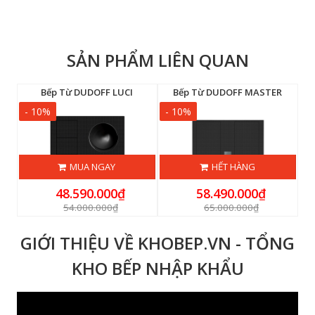
SẢN PHẨM LIÊN QUAN
F IVY F3B (IH-F3B)
Bếp Từ DUDOFF LUCI
Bếp Từ DUDOFF MASTER
- 10%
- 10%
-
MUA NGAY
HẾT HÀNG
48.590.000₫
58.490.000₫
54.000.000₫
65.000.000₫
GIỚI THIỆU VỀ KHOBEP.VN - TỔNG
KHO BẾP NHẬP KHẨU