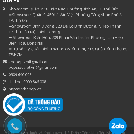
LIÊN HỆ
Showroom Quận 2: 18 Trần Não, Phường Bình An, TP.Thủ Đức
➡Showroom Quận 9: 459 Lê Văn Việt, Phường Tăng Nhơn Phú A,
TP.Thủ Đức
➡Showroom Bình Dương: 523 Đại Lộ Bình Dương, P.Hiệp Thành,
TP.Thủ Dầu Một, Bình Dương
➡ Showroom Biên Hòa: 709 Phạm Văn Thuận, Phường Tam Hiệp,
Biên Hòa, Đồng Nai
➡Trụ sở Cty Quận Bình Thạnh: 395 Bình Lợi, P13, Quận Bình Thạnh,
TP.HCM
khobep.vn@gmail.com
bepsieuviet.vn@gmail.com
0909 646 008
Hotline: 0909 646 008
https://khobep.vn
© Bản quyền thuộc về Khobep.vn - Hệ Thống Tổng Kho Bếp Nhập Khẩu |