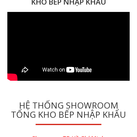
KHO BẾP NHẬP KHẨU
HỆ THỐNG SHOWROOM
TỔNG KHO BẾP NHẬP KHẨU