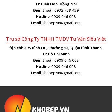
TP.Biên Hòa, Đồng Nai
Điện thoại:
0932 739 439
Hotline
: 0909 646 008
Email
: khobep.vn@gmail.com
Trụ sở Công Ty TNHH TMDV Tư Vấn Siêu Việt
Địa chỉ:
395 Bình Lợi, Phường 13, Quận Bình Thạnh,
TP.Hồ Chí Minh
Điện thoại:
0909 646 008
Hotline
: 0909 646 008
Email
: khobep.vn@gmail.com