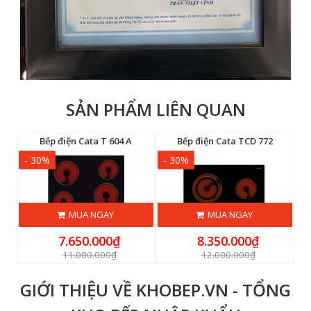
SẢN PHẨM LIÊN QUAN
BK
Bếp điện Cata T 604 A
Bếp điện Cata TCD 772
- 30%
- 30%
-
MUA NGAY
MUA NGAY
7.650.000₫
8.350.000₫
11.000.000₫
12.000.000₫
GIỚI THIỆU VỀ KHOBEP.VN - TỔNG