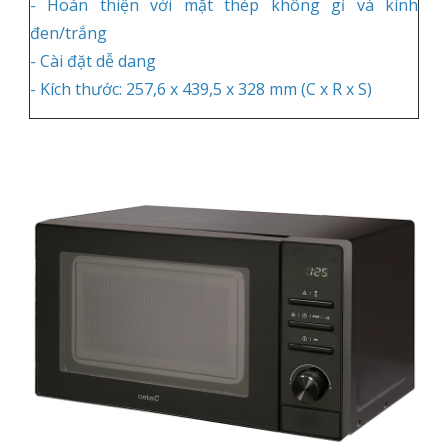
- Hoàn thiện với mặt thép không gỉ và kính
đen/trắng
- Cài đặt dễ dang
- Kích thước: 257,6 x 439,5 x 328 mm (C x R x S)