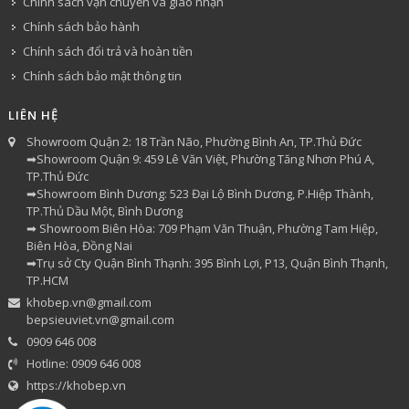
Chính sách vận chuyển và giao nhận
Chính sách bảo hành
Chính sách đổi trả và hoàn tiền
Chính sách bảo mật thông tin
LIÊN HỆ
Showroom Quận 2: 18 Trần Não, Phường Bình An, TP.Thủ Đức
➡Showroom Quận 9: 459 Lê Văn Việt, Phường Tăng Nhơn Phú A,
TP.Thủ Đức
➡Showroom Bình Dương: 523 Đại Lộ Bình Dương, P.Hiệp Thành,
TP.Thủ Dầu Một, Bình Dương
➡ Showroom Biên Hòa: 709 Phạm Văn Thuận, Phường Tam Hiệp,
Biên Hòa, Đồng Nai
➡Trụ sở Cty Quận Bình Thạnh: 395 Bình Lợi, P13, Quận Bình Thạnh,
TP.HCM
khobep.vn@gmail.com
bepsieuviet.vn@gmail.com
0909 646 008
Hotline: 0909 646 008
https://khobep.vn