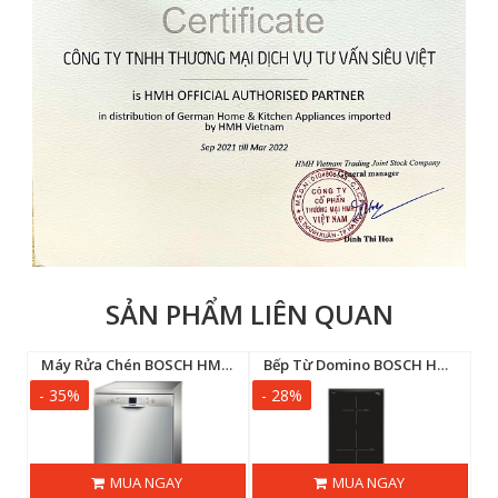
SẢN PHẨM LIÊN QUAN
33BS1A | Serie 8
Máy Rửa Chén BOSCH HMH.SMS63L08EA | Serie 6
Bếp Từ Domino BOSCH HMH.PIB375FB1E | Serie 6
- 35%
- 28%
-
MUA NGAY
MUA NGAY