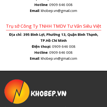
Hotline
: 0909 646 008
Email
: khobep.vn@gmail.com
Trụ sở Công Ty TNHH TMDV Tư Vấn Siêu Việt
Địa chỉ:
395 Bình Lợi, Phường 13, Quận Bình Thạnh,
TP.Hồ Chí Minh
Điện thoại:
0909 646 008
Hotline
: 0909 646 008
Email
: khobep.vn@gmail.com