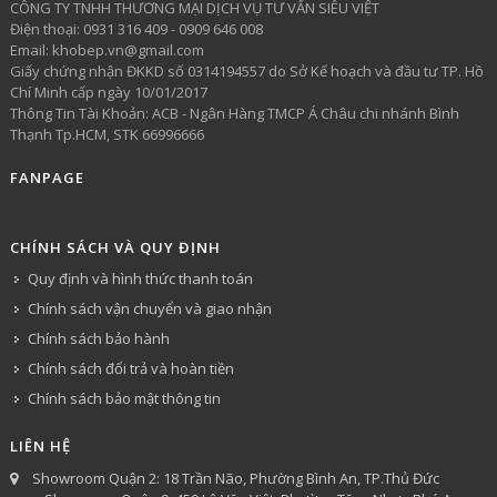
CÔNG TY TNHH THƯƠNG MẠI DỊCH VỤ TƯ VẤN SIÊU VIỆT
​Điện thoại: 0931 316 409 - 0909 646 008
Email: khobep.vn@gmail.com
Giấy chứng nhận ĐKKD số 0314194557 do Sở Kế hoạch và đầu tư TP. Hồ
Chí Minh cấp ngày 10/01/2017
Thông Tin Tài Khoản: ACB - Ngân Hàng TMCP Á Châu chi nhánh Bình
Thạnh Tp.HCM, STK 66996666
FANPAGE
CHÍNH SÁCH VÀ QUY ĐỊNH
Quy định và hình thức thanh toán
Chính sách vận chuyển và giao nhận
Chính sách bảo hành
Chính sách đổi trả và hoàn tiền
Chính sách bảo mật thông tin
LIÊN HỆ
Showroom Quận 2: 18 Trần Não, Phường Bình An, TP.Thủ Đức