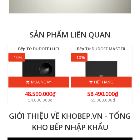
SẢN PHẨM LIÊN QUAN
F IVY F3B (IH-F3B)
Bếp Từ DUDOFF LUCI
Bếp Từ DUDOFF MASTER
- 10%
- 10%
-
MUA NGAY
HẾT HÀNG
48.590.000₫
58.490.000₫
54.000.000₫
65.000.000₫
GIỚI THIỆU VỀ KHOBEP.VN - TỔNG
KHO BẾP NHẬP KHẨU