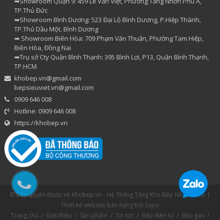
➡Showroom Quận 9: 459 Lê Văn Việt, Phường Tăng Nhơn Phú A,
TP.Thủ Đức
➡Showroom Bình Dương: 523 Đại Lộ Bình Dương, P.Hiệp Thành,
TP.Thủ Dầu Một, Bình Dương
➡ Showroom Biên Hòa: 709 Phạm Văn Thuận, Phường Tam Hiệp,
Biên Hòa, Đồng Nai
➡Trụ sở Cty Quận Bình Thạnh: 395 Bình Lợi, P13, Quận Bình Thạnh,
TP.HCM
khobep.vn@gmail.com
bepsieuviet.vn@gmail.com
0909 646 008
Hotline: 0909 646 008
https://khobep.vn
© Bản quyền thuộc về Khobep.vn - Hệ Thống Tổng Kho Bếp Nhập Khẩu |
Thiết kế website bán hàng
bởi Sapo
Trang chủ
/
Giới thiệu
/
Sản phẩm
/
Tin tức
/
Bếp điện từ
/
Bếp gas
/