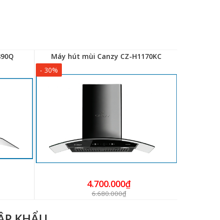
890Q
Máy hút mùi Canzy CZ-H1170KC
Máy hú
- 30%
- 30%
4.700.000₫
6.680.000₫
HẬP KHẨU