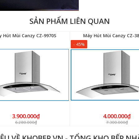
SẢN PHẨM LIÊN QUAN
 Hút Mùi Canzy CZ-9970S
Máy Hút Mùi Canzy CZ-3
- 45%
3.900.000₫
4.000.000₫
6.280.000₫
7.300.000₫
IỆU VỀ KHOBEP.VN - TỔNG KHO BẾP N