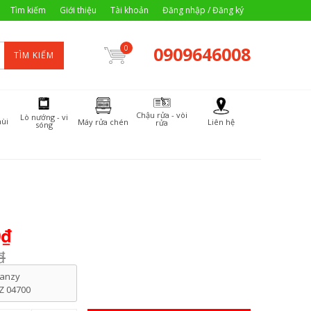
Tìm kiếm
Giới thiệu
Tài khoản
Đăng nhập / Đăng ký
0909646008
0
TÌM KIẾM
Chậu rửa - vòi
Lò nướng - vi
ùi
Máy rửa chén
Liên hệ
rửa
sóng
0₫
₫
anzy
Z 04700