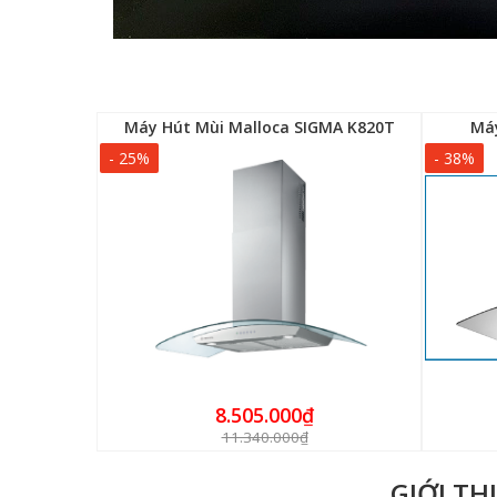
-70FA9
Máy Hút Mùi Malloca SIGMA K820T
Máy
- 25%
- 38%
8.505.000₫
11.340.000₫
GIỚI TH