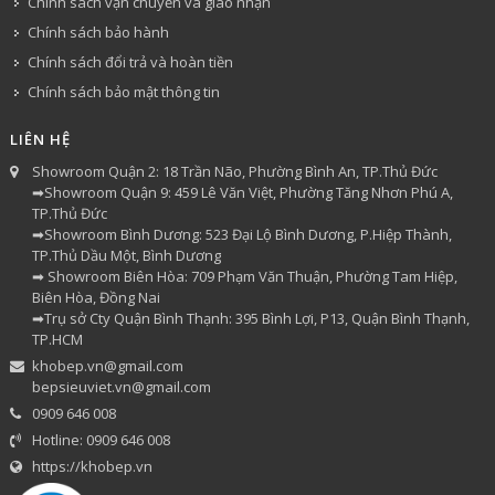
Chính sách vận chuyển và giao nhận
Chính sách bảo hành
Chính sách đổi trả và hoàn tiền
Chính sách bảo mật thông tin
LIÊN HỆ
Showroom Quận 2: 18 Trần Não, Phường Bình An, TP.Thủ Đức
➡Showroom Quận 9: 459 Lê Văn Việt, Phường Tăng Nhơn Phú A,
TP.Thủ Đức
➡Showroom Bình Dương: 523 Đại Lộ Bình Dương, P.Hiệp Thành,
TP.Thủ Dầu Một, Bình Dương
➡ Showroom Biên Hòa: 709 Phạm Văn Thuận, Phường Tam Hiệp,
Biên Hòa, Đồng Nai
➡Trụ sở Cty Quận Bình Thạnh: 395 Bình Lợi, P13, Quận Bình Thạnh,
TP.HCM
khobep.vn@gmail.com
bepsieuviet.vn@gmail.com
0909 646 008
Hotline: 0909 646 008
https://khobep.vn