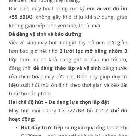
lửa đến nấu nướng nhẹ nhàng.
Đặc biệt, máy hoạt động cực kỳ
êm ái với độ ồn
<55 dB(A)
, không gây khó chịu khi sử dụng, giúp
không gian bếp luôn yên tĩnh, thoải mái.
Dễ dàng vệ sinh và bảo dưỡng
Việc vệ sinh máy hút mùi giờ đây trở nên đơn giản
hơn bao giờ hết nhờ
2 lưới lọc mỡ bằng nhôm 3
lớp
. Lưới lọc có khả năng giữ lại dầu mỡ tối ưu,
đồng thời
dễ dàng tháo lắp và vệ sinh
bằng nước
rửa chén hoặc máy rửa bát. Điều này giúp duy trì
hiệu suất hút mùi ổn định theo thời gian và kéo dài
tuổi thọ sản phẩm.
Hai chế độ hút – Đa dạng lựa chọn lắp đặt
Máy hút mùi Canzy CZ-2277BB hỗ trợ
2 chế độ
hoạt động
:
Hút đẩy trực tiếp ra ngoài
qua ống thoát khí