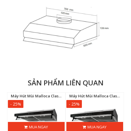
SẢN PHẨM LIÊN QUAN
út mùi Canzy CZ-H2277CDC
Máy Hút Mùi Malloca Classic MH9014B
Máy Hút Mùi Malloca Classic MH7014B
- 25%
- 25%
-
MUA NGAY
MUA NGAY