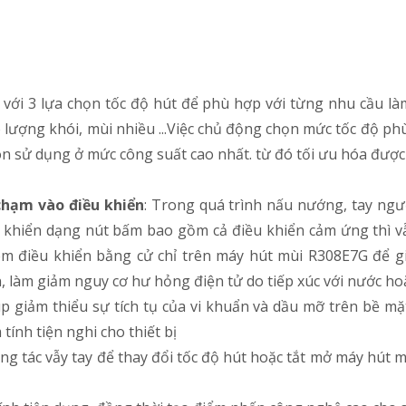
với 3 lựa chọn tốc độ hút để phù hợp với từng nhu cầu là
 lượng khói, mùi nhiều ...Việc chủ động chọn mức tốc độ ph
ôn sử dụng ở mức công suất cao nhất. từ đó tối ưu hóa được
chạm vào điều khiển
: Trong quá trình nấu nướng, tay ngư
u khiển dạng nút bấm bao gồm cả điều khiển cảm ứng thì v
êm điều khiển bằng cử chỉ trên máy hút mùi R308E7G để g
 làm giảm nguy cơ hư hỏng điện tử do tiếp xúc với nước hoặ
p giảm thiểu sự tích tụ của vi khuẩn và dầu mỡ trên bề mặ
ính tiện nghi cho thiết bị
động tác vẫy tay để thay đổi tốc độ hút hoặc tắt mở máy hút