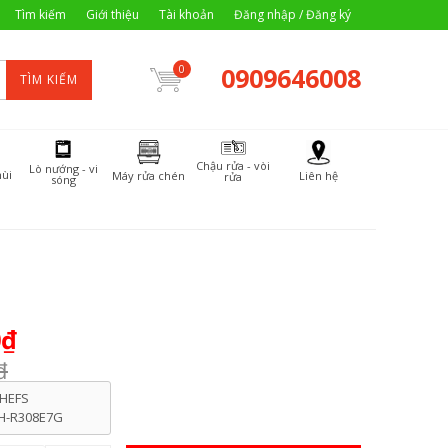
Tìm kiếm
Giới thiệu
Tài khoản
Đăng nhập / Đăng ký
0909646008
0
TÌM KIẾM
Chậu rửa - vòi
Lò nướng - vi
ùi
Máy rửa chén
Liên hệ
rửa
sóng
0₫
₫
HEFS
H-R308E7G