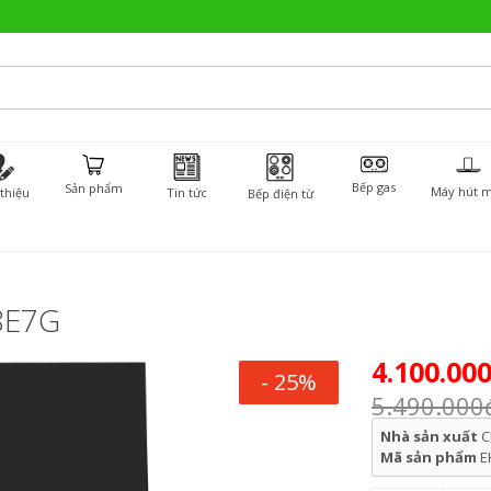
Bếp gas
Sản phẩm
Máy hút m
 thiệu
Tin tức
Bếp điện từ
8E7G
4.100.00
- 25%
5.490.000
Nhà sản xuất
C
Mã sản phẩm
E