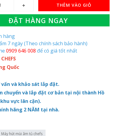
THÊM VÀO GIỎ
ĐẶT HÀNG NGAY
òn hàng
hẩm 7 ngày (Theo chính sách bảo hành)
ine
0909 646 008
để có giá tốt nhất
 CHEFS
ung Quốc
ư vấn và khảo sát lắp đặt.
ận chuyển và lắp
đặt
cơ bản tại nội thành Hồ
 khu vực lân cận).
chính hãng 2 NĂM
tại nhà.
Máy hút mùi âm tủ chefs